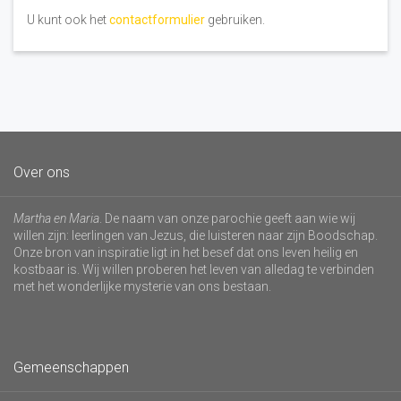
U kunt ook het
contactformulier
gebruiken.
Over ons
Martha en Maria
. De naam van onze parochie geeft aan wie wij
willen zijn: leerlingen van Jezus, die luisteren naar zijn Boodschap.
Onze bron van inspiratie ligt in het besef dat ons leven heilig en
kostbaar is. Wij willen proberen het leven van alledag te verbinden
met het wonderlijke mysterie van ons bestaan.
Gemeenschappen