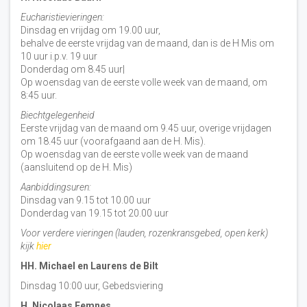
Eucharistievieringen:
Dinsdag en vrijdag om 19.00 uur,
behalve de eerste vrijdag van de maand, dan is de H Mis om
10 uur i.p.v. 19 uur
Donderdag om 8.45 uur|
Op woensdag van de eerste volle week van de maand, om
8:45 uur.
Biechtgelegenheid
Eerste vrijdag van de maand om 9.45 uur, overige vrijdagen
om 18.45 uur (voorafgaand aan de H. Mis).
Op woensdag van de eerste volle week van de maand
(aansluitend op de H. Mis)
Aanbiddingsuren:
Dinsdag van 9.15 tot 10.00 uur
Donderdag van 19.15 tot 20.00 uur
Voor verdere vieringen (lauden, rozenkransgebed, open kerk)
kijk
hier
HH. Michael en Laurens de Bilt
Dinsdag 10:00 uur, Gebedsviering
H. Nicolaas Eemnes