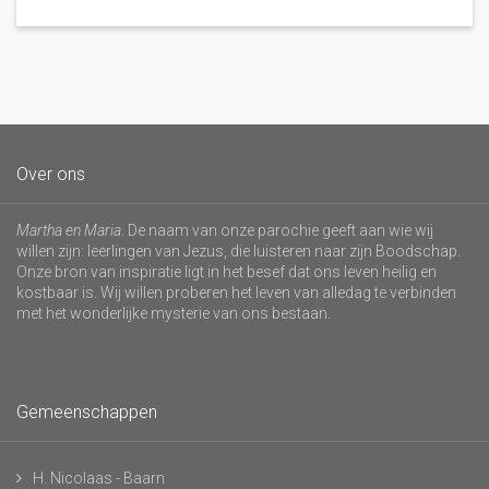
Over ons
Martha en Maria
. De naam van onze parochie geeft aan wie wij
willen zijn: leerlingen van Jezus, die luisteren naar zijn Boodschap.
Onze bron van inspiratie ligt in het besef dat ons leven heilig en
kostbaar is. Wij willen proberen het leven van alledag te verbinden
met het wonderlijke mysterie van ons bestaan.
Gemeenschappen
H. Nicolaas - Baarn