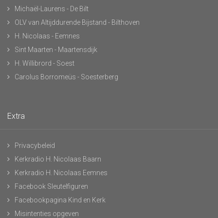
Michaël-Laurens - De Bilt
OLV van Altijddurende Bijstand - Bilthoven
H. Nicolaas - Eemnes
Sint Maarten - Maartensdijk
H. Willibrord - Soest
Carolus Borromeüs - Soesterberg
Extra
Privacybeleid
Kerkradio H. Nicolaas Baarn
Kerkradio H. Nicolaas Eemnes
Facebook Sleutelfiguren
Facebookpagina Kind en Kerk
Misintenties opgeven