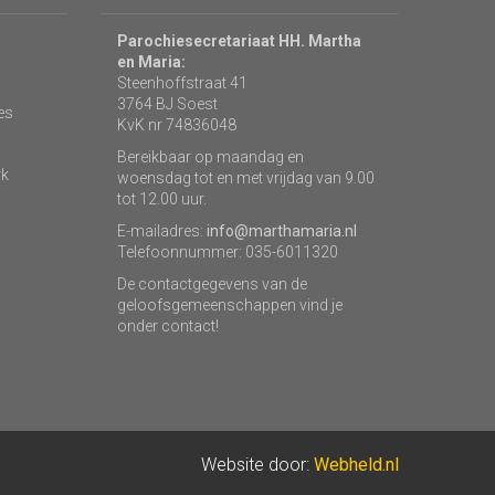
Parochiesecretariaat HH. Martha
en Maria:
Steenhoffstraat 41
3764 BJ Soest
es
KvK nr 74836048
Bereikbaar op maandag en
rk
woensdag tot en met vrijdag van 9.00
tot 12.00 uur.
E-mailadres:
info@marthamaria.nl
Telefoonnummer: 035-6011320
De contactgegevens van de
geloofsgemeenschappen vind je
onder contact!
Website door:
Webheld.nl