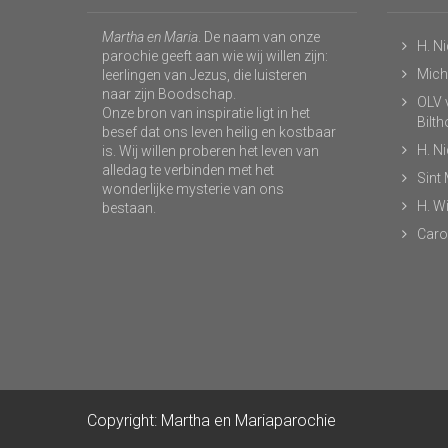
Martha en Maria
. De naam van onze
H. N
parochie geeft aan wie wij willen zijn:
Micha
leerlingen van Jezus, die luisteren
naar zijn Boodschap.
OLV v
Onze bron van inspiratie ligt in het
Bilt
besef dat ons leven heilig en kostbaar
H. N
is. Wij willen proberen het leven van
alledag te verbinden met het
Sint
wonderlijke mysterie van ons
H. Wi
bestaan.
Caro
Copyright: Martha en Mariaparochie