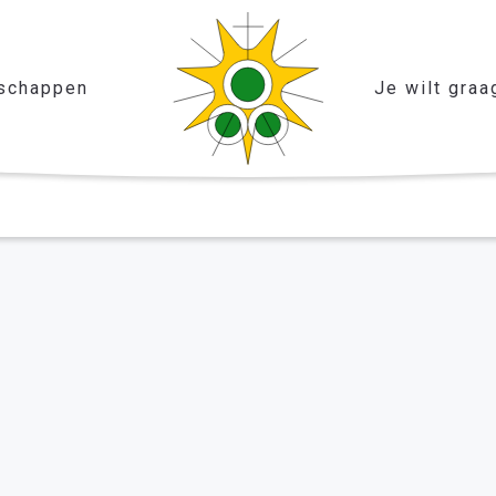
schappen
Je wilt graa
mer