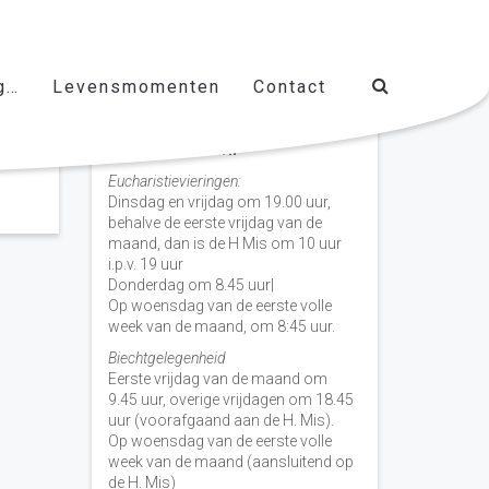
g…
Levensmomenten
Contact
Vieringen door de week
H. Nicolaas Baarn
Eucharistievieringen:
Dinsdag en vrijdag om 19.00 uur,
behalve de eerste vrijdag van de
maand, dan is de H Mis om 10 uur
i.p.v. 19 uur
Donderdag om 8.45 uur|
Op woensdag van de eerste volle
week van de maand, om 8:45 uur.
Biechtgelegenheid
Eerste vrijdag van de maand om
9.45 uur, overige vrijdagen om 18.45
uur (voorafgaand aan de H. Mis).
Op woensdag van de eerste volle
week van de maand (aansluitend op
de H. Mis)