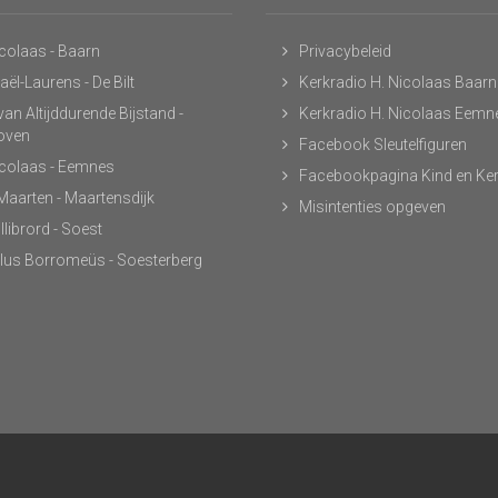
icolaas - Baarn
Privacybeleid
ël-Laurens - De Bilt
Kerkradio H. Nicolaas Baarn
an Altijddurende Bijstand -
Kerkradio H. Nicolaas Eemn
hoven
Facebook Sleutelfiguren
icolaas - Eemnes
Facebookpagina Kind en Ke
 Maarten - Maartensdijk
Misintenties opgeven
llibrord - Soest
lus Borromeüs - Soesterberg