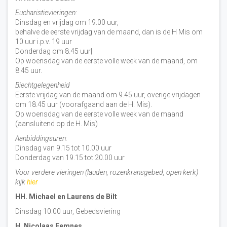
Eucharistievieringen:
Dinsdag en vrijdag om 19.00 uur,
behalve de eerste vrijdag van de maand, dan is de H Mis om
10 uur i.p.v. 19 uur
Donderdag om 8.45 uur|
Op woensdag van de eerste volle week van de maand, om
8:45 uur.
Biechtgelegenheid
Eerste vrijdag van de maand om 9.45 uur, overige vrijdagen
om 18.45 uur (voorafgaand aan de H. Mis).
Op woensdag van de eerste volle week van de maand
(aansluitend op de H. Mis)
Aanbiddingsuren:
Dinsdag van 9.15 tot 10.00 uur
Donderdag van 19.15 tot 20.00 uur
Voor verdere vieringen (lauden, rozenkransgebed, open kerk)
kijk
hier
HH. Michael en Laurens de Bilt
Dinsdag 10:00 uur, Gebedsviering
H. Nicolaas Eemnes