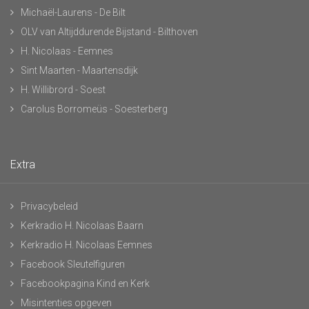
Michaël-Laurens - De Bilt
OLV van Altijddurende Bijstand - Bilthoven
H. Nicolaas - Eemnes
Sint Maarten - Maartensdijk
H. Willibrord - Soest
Carolus Borromeüs - Soesterberg
Extra
Privacybeleid
Kerkradio H. Nicolaas Baarn
Kerkradio H. Nicolaas Eemnes
Facebook Sleutelfiguren
Facebookpagina Kind en Kerk
Misintenties opgeven