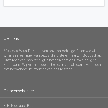
Over ons
Martha en Maria
. De naam van onze parochie geeft aan wie wij
willen zijn: leerlingen van Jezus, die luisteren naar zijn Boodschap.
Onze bron van inspiratie ligt in het besef dat ons leven heilig en
kostbaar is. Wij willen proberen het leven van alledag te verbinden
met het wonderlijke mysterie van ons bestaan.
Gemeenschappen
H. Nicolaas - Baarn