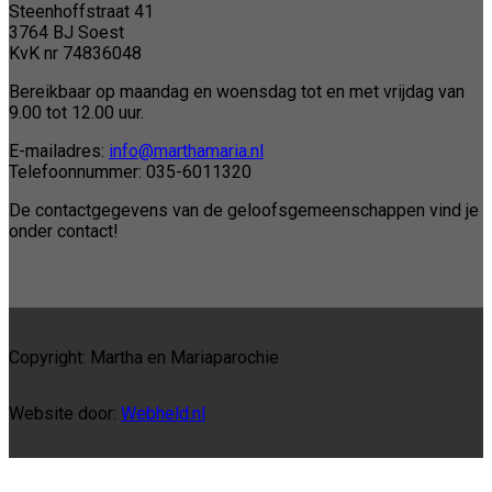
Steenhoffstraat 41
3764 BJ Soest
KvK nr 74836048
Bereikbaar op maandag en woensdag tot en met vrijdag van
9.00 tot 12.00 uur.
E-mailadres:
info@marthamaria.nl
Telefoonnummer: 035-6011320
De contactgegevens van de geloofsgemeenschappen vind je
onder contact!
Copyright: Martha en Mariaparochie
Website door:
Webheld.nl