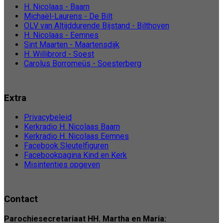
H. Nicolaas - Baarn
Michaël-Laurens - De Bilt
OLV van Altijddurende Bijstand - Bilthoven
H. Nicolaas - Eemnes
Sint Maarten - Maartensdijk
H. Willibrord - Soest
Carolus Borromeüs - Soesterberg
Extra
Privacybeleid
Kerkradio H. Nicolaas Baarn
Kerkradio H. Nicolaas Eemnes
Facebook Sleutelfiguren
Facebookpagina Kind en Kerk
Misintenties opgeven
Contact
Parochiesecretariaat HH. Martha en Maria: