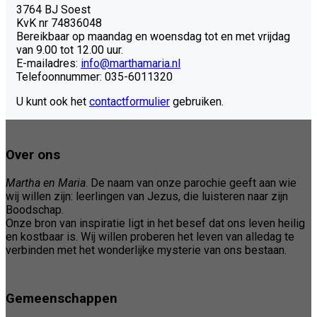
3764 BJ Soest
KvK nr 74836048
Bereikbaar op maandag en woensdag tot en met vrijdag
van 9.00 tot 12.00 uur.
E-mailadres:
info@marthamaria.nl
Telefoonnummer: 035-6011320
U kunt ook het
contactformulier
gebruiken.
Over ons
Martha en Maria
. De naam van onze parochie geeft aan wie
wij willen zijn: leerlingen van Jezus, die luisteren naar zijn
Boodschap.
Onze bron van inspiratie ligt in het besef dat ons leven heilig
en kostbaar is. Wij willen proberen het leven van alledag te
verbinden met het wonderlijke mysterie van ons bestaan.
Gemeenschappen