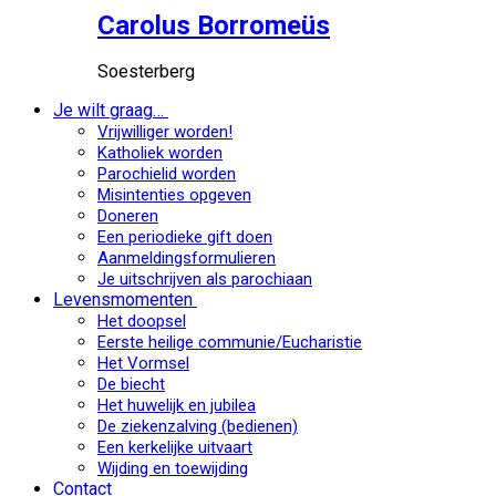
Carolus Borromeüs
Soesterberg
Je wilt graag…
Vrijwilliger worden!
Katholiek worden
Parochielid worden
Misintenties opgeven
Doneren
Een periodieke gift doen
Aanmeldingsformulieren
Je uitschrijven als parochiaan
Levensmomenten
Het doopsel
Eerste heilige communie/Eucharistie
Het Vormsel
De biecht
Het huwelijk en jubilea
De ziekenzalving (bedienen)
Een kerkelijke uitvaart
Wijding en toewijding
Contact