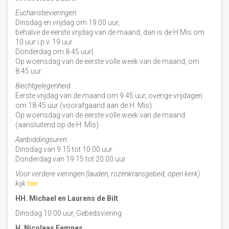
Eucharistievieringen:
Dinsdag en vrijdag om 19.00 uur,
behalve de eerste vrijdag van de maand, dan is de H Mis om
10 uur i.p.v. 19 uur
Donderdag om 8.45 uur|
Op woensdag van de eerste volle week van de maand, om
8:45 uur.
Biechtgelegenheid
Eerste vrijdag van de maand om 9.45 uur, overige vrijdagen
om 18.45 uur (voorafgaand aan de H. Mis).
Op woensdag van de eerste volle week van de maand
(aansluitend op de H. Mis)
Aanbiddingsuren:
Dinsdag van 9.15 tot 10.00 uur
Donderdag van 19.15 tot 20.00 uur
Voor verdere vieringen (lauden, rozenkransgebed, open kerk)
kijk
hier
HH. Michael en Laurens de Bilt
Dinsdag 10:00 uur, Gebedsviering
H. Nicolaas Eemnes