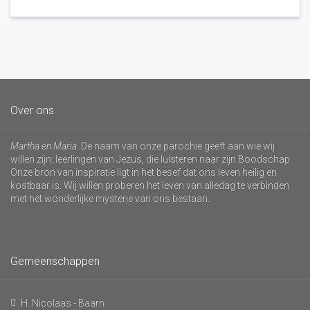
Over ons
Martha en Maria
. De naam van onze parochie geeft aan wie wij
willen zijn: leerlingen van Jezus, die luisteren naar zijn Boodschap.
Onze bron van inspiratie ligt in het besef dat ons leven heilig en
kostbaar is. Wij willen proberen het leven van alledag te verbinden
met het wonderlijke mysterie van ons bestaan.
Gemeenschappen
H. Nicolaas - Baarn