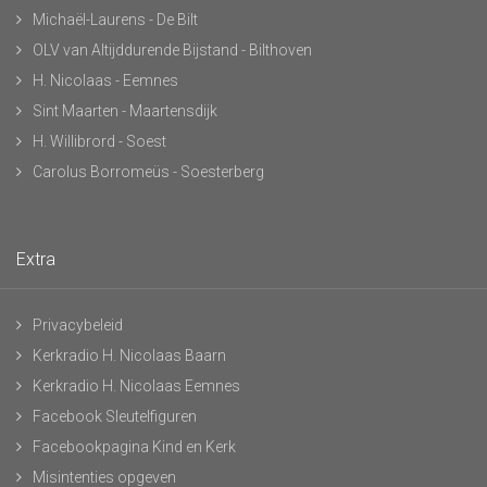
Michaël-Laurens - De Bilt
OLV van Altijddurende Bijstand - Bilthoven
H. Nicolaas - Eemnes
Sint Maarten - Maartensdijk
H. Willibrord - Soest
Carolus Borromeüs - Soesterberg
Extra
Privacybeleid
Kerkradio H. Nicolaas Baarn
Kerkradio H. Nicolaas Eemnes
Facebook Sleutelfiguren
Facebookpagina Kind en Kerk
Misintenties opgeven