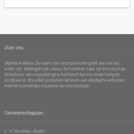
Over ons
Martha en Maria
. De naam van onze parochie geeft aan wie wij
willen zijn: leerlingen van Jezus, die luisteren naar zijn Boodschap.
Onze bron van inspiratie ligt in het besef dat ons leven heilig en
kostbaar is. Wij willen proberen het leven van alledag te verbinden
met het wonderlijke mysterie van ons bestaan.
Gemeenschappen
H. Nicolaas - Baarn