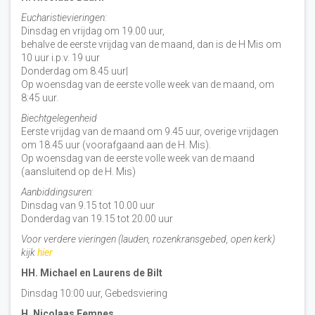
Eucharistievieringen:
Dinsdag en vrijdag om 19.00 uur,
behalve de eerste vrijdag van de maand, dan is de H Mis om
10 uur i.p.v. 19 uur
Donderdag om 8.45 uur|
Op woensdag van de eerste volle week van de maand, om
8:45 uur.
Biechtgelegenheid
Eerste vrijdag van de maand om 9.45 uur, overige vrijdagen
om 18.45 uur (voorafgaand aan de H. Mis).
Op woensdag van de eerste volle week van de maand
(aansluitend op de H. Mis)
Aanbiddingsuren:
Dinsdag van 9.15 tot 10.00 uur
Donderdag van 19.15 tot 20.00 uur
Voor verdere vieringen (lauden, rozenkransgebed, open kerk)
kijk
hier
HH. Michael en Laurens de Bilt
Dinsdag 10:00 uur, Gebedsviering
H. Nicolaas Eemnes