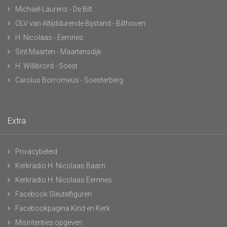
Michaël-Laurens - De Bilt
OLV van Altijddurende Bijstand - Bilthoven
H. Nicolaas - Eemnes
Sint Maarten - Maartensdijk
H. Willibrord - Soest
Carolus Borromeüs - Soesterberg
Extra
Privacybeleid
Kerkradio H. Nicolaas Baarn
Kerkradio H. Nicolaas Eemnes
Facebook Sleutelfiguren
Facebookpagina Kind en Kerk
Misintenties opgeven