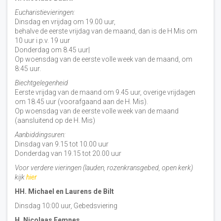
Eucharistievieringen:
Dinsdag en vrijdag om 19.00 uur,
behalve de eerste vrijdag van de maand, dan is de H Mis om
10 uur i.p.v. 19 uur
Donderdag om 8.45 uur|
Op woensdag van de eerste volle week van de maand, om
8:45 uur.
Biechtgelegenheid
Eerste vrijdag van de maand om 9.45 uur, overige vrijdagen
om 18.45 uur (voorafgaand aan de H. Mis).
Op woensdag van de eerste volle week van de maand
(aansluitend op de H. Mis)
Aanbiddingsuren:
Dinsdag van 9.15 tot 10.00 uur
Donderdag van 19.15 tot 20.00 uur
Voor verdere vieringen (lauden, rozenkransgebed, open kerk)
kijk
hier
HH. Michael en Laurens de Bilt
Dinsdag 10:00 uur, Gebedsviering
H. Nicolaas Eemnes