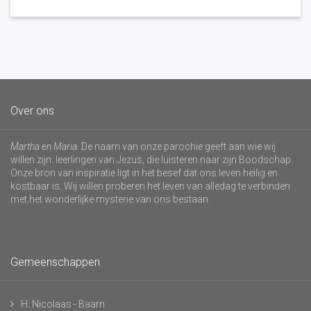
Over ons
Martha en Maria
. De naam van onze parochie geeft aan wie wij
willen zijn: leerlingen van Jezus, die luisteren naar zijn Boodschap.
Onze bron van inspiratie ligt in het besef dat ons leven heilig en
kostbaar is. Wij willen proberen het leven van alledag te verbinden
met het wonderlijke mysterie van ons bestaan.
Gemeenschappen
H. Nicolaas - Baarn