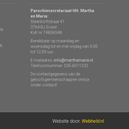
Parochiesecretariaat HH. Martha
en Maria:
Steenhoffstraat 41
3764 BJ Soest
es
KvK nr 74836048
Bereikbaar op maandag en
rk
woensdag tot en met vrijdag van 9.00
tot 12.00 uur.
E-mailadres:
info@marthamaria.nl
Telefoonnummer: 035-6011320
De contactgegevens van de
geloofsgemeenschappen vind je
onder contact!
Website door:
Webheld.nl