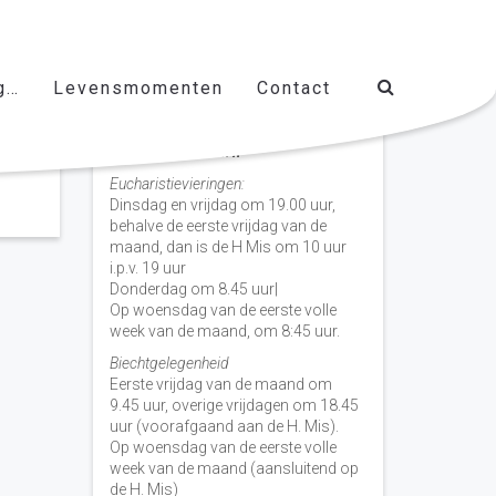
g…
Levensmomenten
Contact
Vieringen door de week
H. Nicolaas Baarn
Eucharistievieringen:
Dinsdag en vrijdag om 19.00 uur,
behalve de eerste vrijdag van de
maand, dan is de H Mis om 10 uur
i.p.v. 19 uur
Donderdag om 8.45 uur|
Op woensdag van de eerste volle
week van de maand, om 8:45 uur.
Biechtgelegenheid
Eerste vrijdag van de maand om
9.45 uur, overige vrijdagen om 18.45
uur (voorafgaand aan de H. Mis).
Op woensdag van de eerste volle
week van de maand (aansluitend op
de H. Mis)