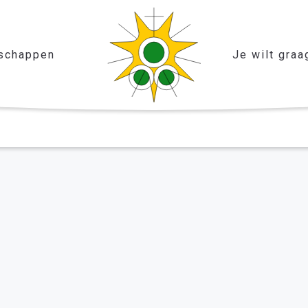
schappen
Je wilt graa
ng