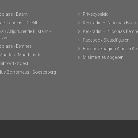
icolaas - Baarn
Privacybeleid
ël-Laurens - De Bilt
Kerkradio H. Nicolaas Baarn
an Altijddurende Bijstand -
Kerkradio H. Nicolaas Eemn
hoven
Facebook Sleutelfiguren
icolaas - Eemnes
Facebookpagina Kind en Ke
 Maarten - Maartensdijk
Misintenties opgeven
llibrord - Soest
lus Borromeüs - Soesterberg