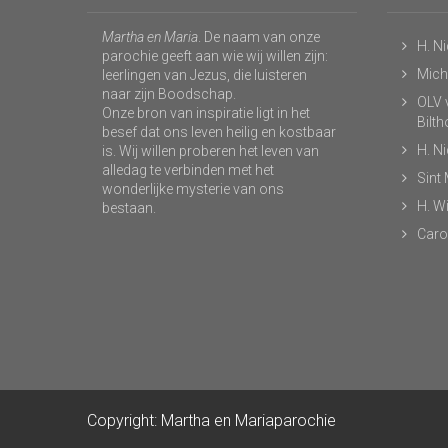
Martha en Maria
. De naam van onze
H. N
parochie geeft aan wie wij willen zijn:
Micha
leerlingen van Jezus, die luisteren
naar zijn Boodschap.
OLV v
Onze bron van inspiratie ligt in het
Bilt
besef dat ons leven heilig en kostbaar
H. N
is. Wij willen proberen het leven van
alledag te verbinden met het
Sint
wonderlijke mysterie van ons
H. Wi
bestaan.
Caro
Copyright: Martha en Mariaparochie