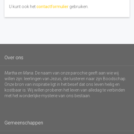
U kunt ook het
contactformulier
gebruiken.
Over ons
Martha en Maria
. De naam van onze parochie geeft aan wie wij
willen zijn: leerlingen van Jezus, die luisteren naar zijn Boodschap.
Onze bron van inspiratie ligt in het besef dat ons leven heilig en
kostbaar is. Wij willen proberen het leven van alledag te verbinden
met het wonderlijke mysterie van ons bestaan.
Gemeenschappen