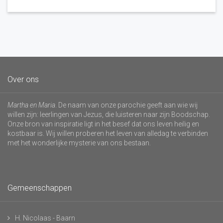
Over ons
Martha en Maria
. De naam van onze parochie geeft aan wie wij
willen zijn: leerlingen van Jezus, die luisteren naar zijn Boodschap.
Onze bron van inspiratie ligt in het besef dat ons leven heilig en
kostbaar is. Wij willen proberen het leven van alledag te verbinden
met het wonderlijke mysterie van ons bestaan.
Gemeenschappen
H. Nicolaas - Baarn