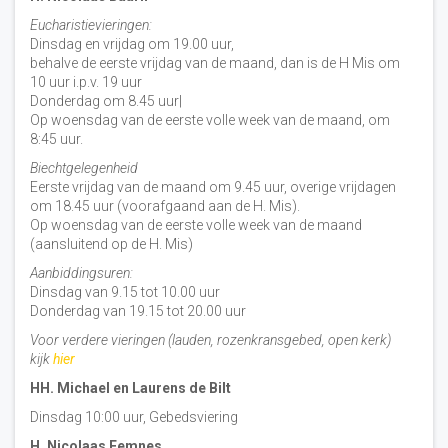
Eucharistievieringen:
Dinsdag en vrijdag om 19.00 uur,
behalve de eerste vrijdag van de maand, dan is de H Mis om
10 uur i.p.v. 19 uur
Donderdag om 8.45 uur|
Op woensdag van de eerste volle week van de maand, om
8:45 uur.
Biechtgelegenheid
Eerste vrijdag van de maand om 9.45 uur, overige vrijdagen
om 18.45 uur (voorafgaand aan de H. Mis).
Op woensdag van de eerste volle week van de maand
(aansluitend op de H. Mis)
Aanbiddingsuren:
Dinsdag van 9.15 tot 10.00 uur
Donderdag van 19.15 tot 20.00 uur
Voor verdere vieringen (lauden, rozenkransgebed, open kerk)
kijk
hier
HH. Michael en Laurens de Bilt
Dinsdag 10:00 uur, Gebedsviering
H. Nicolaas Eemnes