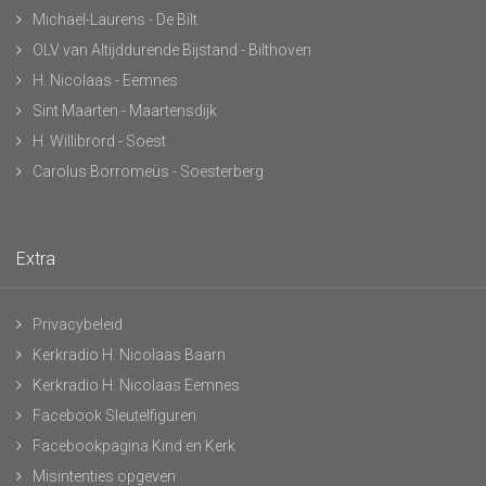
Michaël-Laurens - De Bilt
OLV van Altijddurende Bijstand - Bilthoven
H. Nicolaas - Eemnes
Sint Maarten - Maartensdijk
H. Willibrord - Soest
Carolus Borromeüs - Soesterberg
Extra
Privacybeleid
Kerkradio H. Nicolaas Baarn
Kerkradio H. Nicolaas Eemnes
Facebook Sleutelfiguren
Facebookpagina Kind en Kerk
Misintenties opgeven