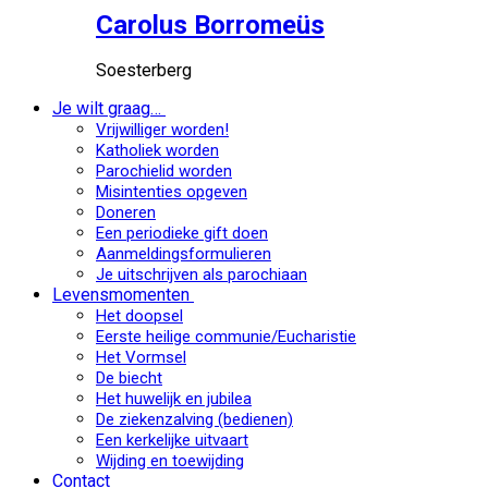
Carolus Borromeüs
Soesterberg
Je wilt graag…
Vrijwilliger worden!
Katholiek worden
Parochielid worden
Misintenties opgeven
Doneren
Een periodieke gift doen
Aanmeldingsformulieren
Je uitschrijven als parochiaan
Levensmomenten
Het doopsel
Eerste heilige communie/Eucharistie
Het Vormsel
De biecht
Het huwelijk en jubilea
De ziekenzalving (bedienen)
Een kerkelijke uitvaart
Wijding en toewijding
Contact