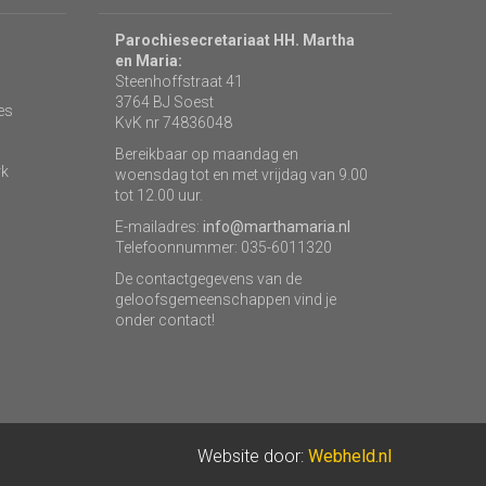
Parochiesecretariaat HH. Martha
en Maria:
Steenhoffstraat 41
3764 BJ Soest
es
KvK nr 74836048
Bereikbaar op maandag en
rk
woensdag tot en met vrijdag van 9.00
tot 12.00 uur.
E-mailadres:
info@marthamaria.nl
Telefoonnummer: 035-6011320
De contactgegevens van de
geloofsgemeenschappen vind je
onder contact!
Website door:
Webheld.nl