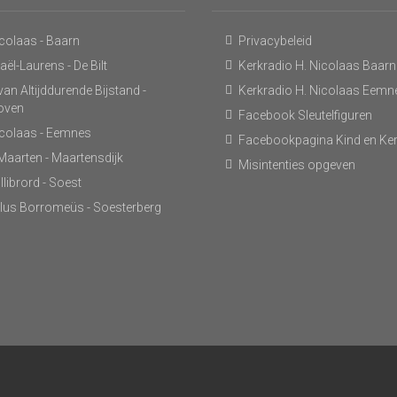
icolaas - Baarn
Privacybeleid
ël-Laurens - De Bilt
Kerkradio H. Nicolaas Baarn
an Altijddurende Bijstand -
Kerkradio H. Nicolaas Eemn
hoven
Facebook Sleutelfiguren
icolaas - Eemnes
Facebookpagina Kind en Ke
 Maarten - Maartensdijk
Misintenties opgeven
llibrord - Soest
lus Borromeüs - Soesterberg