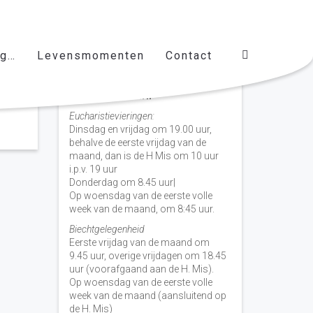
ag…
Levensmomenten
Contact
Vieringen door de week
H. Nicolaas Baarn
Eucharistievieringen:
Dinsdag en vrijdag om 19.00 uur,
behalve de eerste vrijdag van de
maand, dan is de H Mis om 10 uur
i.p.v. 19 uur
Donderdag om 8.45 uur|
Op woensdag van de eerste volle
week van de maand, om 8:45 uur.
Biechtgelegenheid
Eerste vrijdag van de maand om
9.45 uur, overige vrijdagen om 18.45
uur (voorafgaand aan de H. Mis).
Op woensdag van de eerste volle
week van de maand (aansluitend op
de H. Mis)