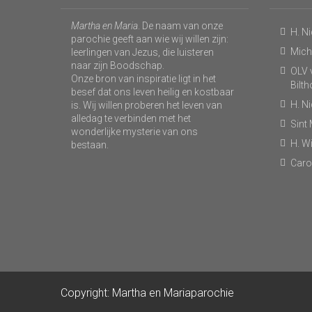
Martha en Maria
. De naam van onze
H. N
parochie geeft aan wie wij willen zijn:
Micha
leerlingen van Jezus, die luisteren
naar zijn Boodschap.
OLV v
Onze bron van inspiratie ligt in het
Bilt
besef dat ons leven heilig en kostbaar
H. N
is. Wij willen proberen het leven van
alledag te verbinden met het
Sint
wonderlijke mysterie van ons
H. Wi
bestaan.
Caro
Copyright: Martha en Mariaparochie