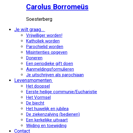
Carolus Borromeüs
Soesterberg
Je wilt graag…
Vrijwilliger worden!
Katholiek worden
Parochielid worden
Misintenties opgeven
Doneren
Een periodieke gift doen
Aanmeldingsformulieren
Je uitschrijven als parochiaan
Levensmomenten
Het doopsel
Eerste heilige communie/Eucharistie
Het Vormsel
De biecht
Het huwelijk en jubilea
De ziekenzalving (bedienen)
Een kerkelijke uitvaart
Wijding en toewijding
Contact