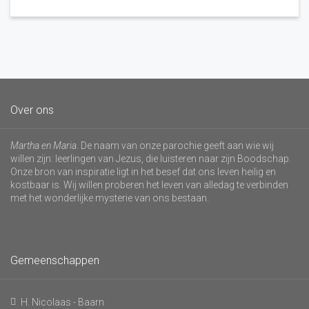
Over ons
Martha en Maria
. De naam van onze parochie geeft aan wie wij
willen zijn: leerlingen van Jezus, die luisteren naar zijn Boodschap.
Onze bron van inspiratie ligt in het besef dat ons leven heilig en
kostbaar is. Wij willen proberen het leven van alledag te verbinden
met het wonderlijke mysterie van ons bestaan.
Gemeenschappen
H. Nicolaas - Baarn