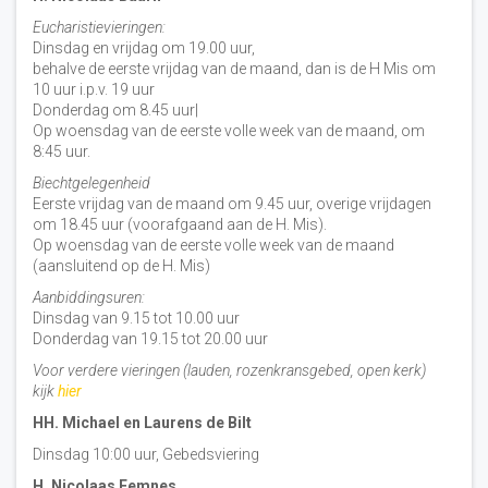
Eucharistievieringen:
Dinsdag en vrijdag om 19.00 uur,
behalve de eerste vrijdag van de maand, dan is de H Mis om
10 uur i.p.v. 19 uur
Donderdag om 8.45 uur|
Op woensdag van de eerste volle week van de maand, om
8:45 uur.
Biechtgelegenheid
Eerste vrijdag van de maand om 9.45 uur, overige vrijdagen
om 18.45 uur (voorafgaand aan de H. Mis).
Op woensdag van de eerste volle week van de maand
(aansluitend op de H. Mis)
Aanbiddingsuren:
Dinsdag van 9.15 tot 10.00 uur
Donderdag van 19.15 tot 20.00 uur
Voor verdere vieringen (lauden, rozenkransgebed, open kerk)
kijk
hier
HH. Michael en Laurens de Bilt
Dinsdag 10:00 uur, Gebedsviering
H. Nicolaas Eemnes