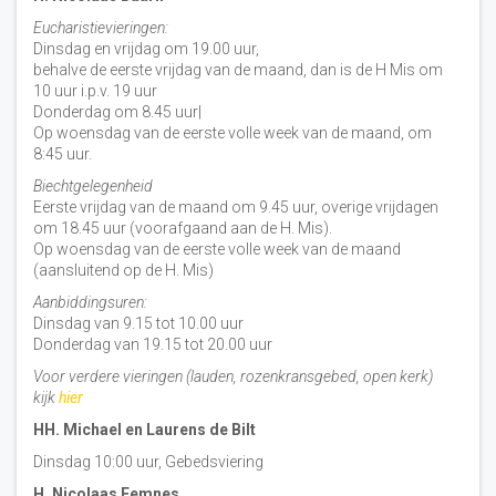
Eucharistievieringen:
Dinsdag en vrijdag om 19.00 uur,
behalve de eerste vrijdag van de maand, dan is de H Mis om
10 uur i.p.v. 19 uur
Donderdag om 8.45 uur|
Op woensdag van de eerste volle week van de maand, om
8:45 uur.
Biechtgelegenheid
Eerste vrijdag van de maand om 9.45 uur, overige vrijdagen
om 18.45 uur (voorafgaand aan de H. Mis).
Op woensdag van de eerste volle week van de maand
(aansluitend op de H. Mis)
Aanbiddingsuren:
Dinsdag van 9.15 tot 10.00 uur
Donderdag van 19.15 tot 20.00 uur
Voor verdere vieringen (lauden, rozenkransgebed, open kerk)
kijk
hier
HH. Michael en Laurens de Bilt
Dinsdag 10:00 uur, Gebedsviering
H. Nicolaas Eemnes