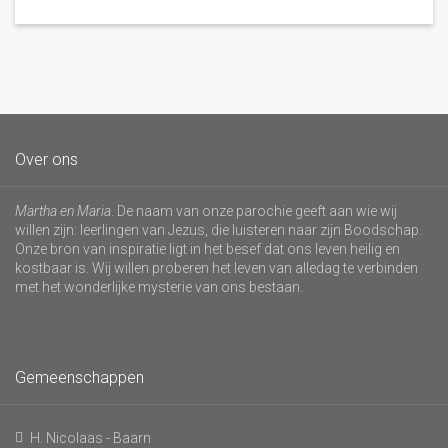
Over ons
Martha en Maria
. De naam van onze parochie geeft aan wie wij
willen zijn: leerlingen van Jezus, die luisteren naar zijn Boodschap.
Onze bron van inspiratie ligt in het besef dat ons leven heilig en
kostbaar is. Wij willen proberen het leven van alledag te verbinden
met het wonderlijke mysterie van ons bestaan.
Gemeenschappen
H. Nicolaas - Baarn