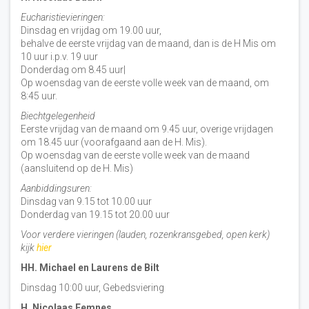
Eucharistievieringen:
Dinsdag en vrijdag om 19.00 uur,
behalve de eerste vrijdag van de maand, dan is de H Mis om
10 uur i.p.v. 19 uur
Donderdag om 8.45 uur|
Op woensdag van de eerste volle week van de maand, om
8:45 uur.
Biechtgelegenheid
Eerste vrijdag van de maand om 9.45 uur, overige vrijdagen
om 18.45 uur (voorafgaand aan de H. Mis).
Op woensdag van de eerste volle week van de maand
(aansluitend op de H. Mis)
Aanbiddingsuren:
Dinsdag van 9.15 tot 10.00 uur
Donderdag van 19.15 tot 20.00 uur
Voor verdere vieringen (lauden, rozenkransgebed, open kerk)
kijk
hier
HH. Michael en Laurens de Bilt
Dinsdag 10:00 uur, Gebedsviering
H. Nicolaas Eemnes