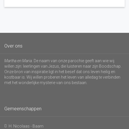
Over ons
Martha en Maria
. De naam van onze parochie geeft aan wie wij
willen zijn: leerlingen van Jezus, die luisteren naar zijn Boodschap.
Onze bron van inspiratie ligt in het besef dat ons leven heilig en
kostbaar is. Wij willen proberen het leven van alledag te verbinden
met het wonderlijke mysterie van ons bestaan.
Gemeenschappen
H. Nicolaas - Baarn