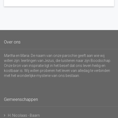
Over ons
Martha en Maria
. De naam van onze parochie geeft aan wie wij
willen zijn: leerlingen van Jezus, die luisteren naar zijn Boodschap.
Onze bron van inspiratie ligt in het besef dat ons leven heilig en
kostbaar is. Wij willen proberen het leven van alledag te verbinden
met het wonderlijke mysterie van ons bestaan.
Gemeenschappen
H. Nicolaas - Baarn