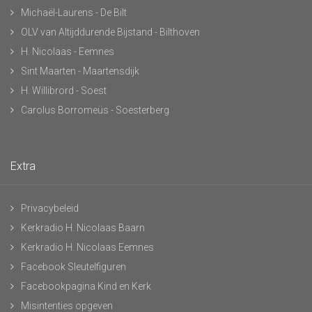
Michaël-Laurens - De Bilt
OLV van Altijddurende Bijstand - Bilthoven
H. Nicolaas - Eemnes
Sint Maarten - Maartensdijk
H. Willibrord - Soest
Carolus Borromeüs - Soesterberg
Extra
Privacybeleid
Kerkradio H. Nicolaas Baarn
Kerkradio H. Nicolaas Eemnes
Facebook Sleutelfiguren
Facebookpagina Kind en Kerk
Misintenties opgeven