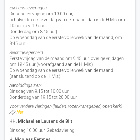
Eucharistievieringen:
Dinsdag en vrijdag om 19.00 uur,
behalve de eerste vrijdag van de maand, dan is de H Mis om
10 uur i.p.v. 19 uur
Donderdag om 8.45 uur|
Op woensdag van de eerste volle week van de maand, om
8:45 uur.
Biechtgelegenheid
Eerste vrijdag van de maand om 9.45 uur, overige vrijdagen
om 18.45 uur (voorafgaand aan de H. Mis).
Op woensdag van de eerste volle week van de maand
(aansluitend op de H. Mis)
Aanbiddingsuren:
Dinsdag van 9.15 tot 10.00 uur
Donderdag van 19.15 tot 20.00 uur
Voor verdere vieringen (lauden, rozenkransgebed, open kerk)
kijk
hier
HH. Michael en Laurens de Bilt
Dinsdag 10:00 uur, Gebedsviering
H. Nicolaas Eemnes