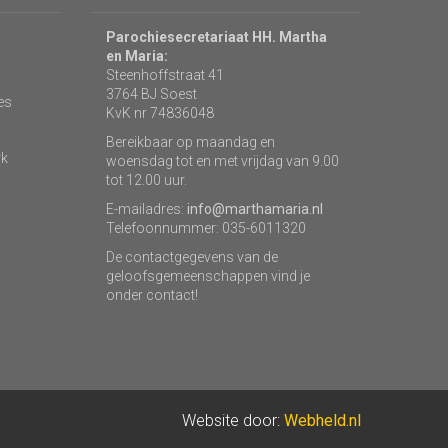
Parochiesecretariaat HH. Martha
en Maria:
Steenhoffstraat 41
3764 BJ Soest
es
KvK nr 74836048
Bereikbaar op maandag en
rk
woensdag tot en met vrijdag van 9.00
tot 12.00 uur.
E-mailadres:
info@marthamaria.nl
Telefoonnummer: 035-6011320
De contactgegevens van de
geloofsgemeenschappen vind je
onder contact!
Website door:
Webheld.nl