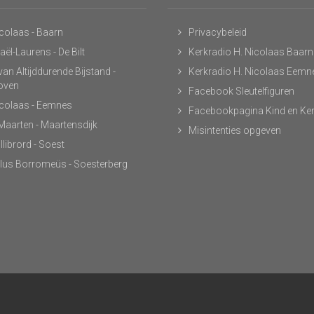
icolaas - Baarn
Privacybeleid
ël-Laurens - De Bilt
Kerkradio H. Nicolaas Baarn
an Altijddurende Bijstand -
Kerkradio H. Nicolaas Eemn
hoven
Facebook Sleutelfiguren
icolaas - Eemnes
Facebookpagina Kind en Ke
 Maarten - Maartensdijk
Misintenties opgeven
llibrord - Soest
lus Borromeüs - Soesterberg