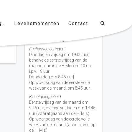
g…
Levensmomenten
Contact
Vieringen door de week
H. Nicolaas Baarn
Eucharistievieringen:
Dinsdag en vrijdag om 19.00 uur,
behalve de eerste vrijdag van de
maand, dan is de H Mis om 10 uur
i.p.v. 19 uur
Donderdag om 8.45 uur|
Op woensdag van de eerste volle
week van de maand, om 8:45 uur.
Biechtgelegenheid
Eerste vrijdag van de maand om
9.45 uur, overige vrijdagen om 18.45
uur (voorafgaand aan de H. Mis).
Op woensdag van de eerste volle
week van de maand (aansluitend op
de H. Mis)