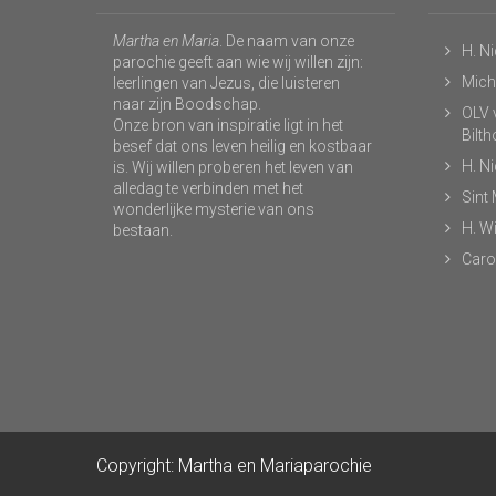
Martha en Maria
. De naam van onze
H. N
parochie geeft aan wie wij willen zijn:
Micha
leerlingen van Jezus, die luisteren
naar zijn Boodschap.
OLV v
Onze bron van inspiratie ligt in het
Bilt
besef dat ons leven heilig en kostbaar
H. N
is. Wij willen proberen het leven van
alledag te verbinden met het
Sint
wonderlijke mysterie van ons
H. Wi
bestaan.
Caro
Copyright: Martha en Mariaparochie