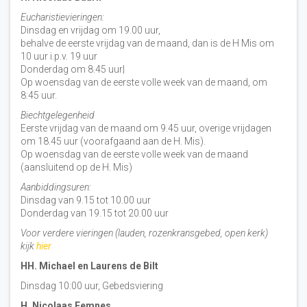
Eucharistievieringen:
Dinsdag en vrijdag om 19.00 uur,
behalve de eerste vrijdag van de maand, dan is de H Mis om
10 uur i.p.v. 19 uur
Donderdag om 8.45 uur|
Op woensdag van de eerste volle week van de maand, om
8:45 uur.
Biechtgelegenheid
Eerste vrijdag van de maand om 9.45 uur, overige vrijdagen
om 18.45 uur (voorafgaand aan de H. Mis).
Op woensdag van de eerste volle week van de maand
(aansluitend op de H. Mis)
Aanbiddingsuren:
Dinsdag van 9.15 tot 10.00 uur
Donderdag van 19.15 tot 20.00 uur
Voor verdere vieringen (lauden, rozenkransgebed, open kerk)
kijk
hier
HH. Michael en Laurens de Bilt
Dinsdag 10:00 uur, Gebedsviering
H. Nicolaas Eemnes