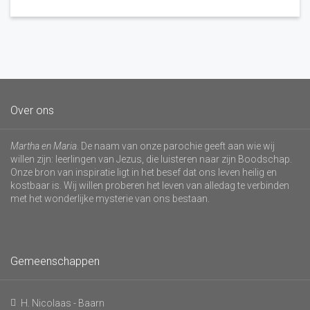
Over ons
Martha en Maria
. De naam van onze parochie geeft aan wie wij
willen zijn: leerlingen van Jezus, die luisteren naar zijn Boodschap.
Onze bron van inspiratie ligt in het besef dat ons leven heilig en
kostbaar is. Wij willen proberen het leven van alledag te verbinden
met het wonderlijke mysterie van ons bestaan.
Gemeenschappen
H. Nicolaas - Baarn