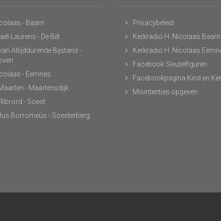
icolaas - Baarn
Privacybeleid
ël-Laurens - De Bilt
Kerkradio H. Nicolaas Baarn
an Altijddurende Bijstand -
Kerkradio H. Nicolaas Eemn
hoven
Facebook Sleutelfiguren
icolaas - Eemnes
Facebookpagina Kind en Ke
 Maarten - Maartensdijk
Misintenties opgeven
llibrord - Soest
lus Borromeüs - Soesterberg