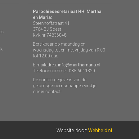
Parochiesecretariaat HH. Martha
en Maria:
Steenhoffstraat 41
3764 BJ Soest
es
KvK nr 74836048
Bereikbaar op maandag en
rk
woensdag tot en met vrijdag van 9.00
tot 12.00 uur.
E-mailadres:
info@marthamaria.nl
Telefoonnummer: 035-6011320
De contactgegevens van de
geloofsgemeenschappen vind je
onder contact!
Website door:
Webheld.nl