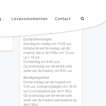
g…
Levensmomenten
Contact
Vieringen door de week
H. Nicolaas Baarn
Eucharistievieringen:
Dinsdag en vrijdag om 19.00 uur,
behalve de eerste vrijdag van de
maand, dan is de H Mis om 10 uur
i.p.v. 19 uur
Donderdag om 8.45 uur|
Op woensdag van de eerste volle
week van de maand, om 8:45 uur.
Biechtgelegenheid
Eerste vrijdag van de maand om
9.45 uur, overige vrijdagen om 18.45
uur (voorafgaand aan de H. Mis).
Op woensdag van de eerste volle
week van de maand (aansluitend op
de H. Mis)