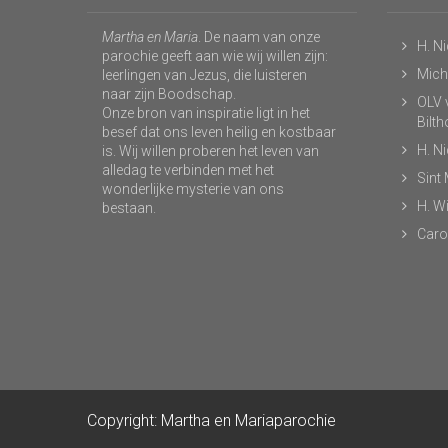
Martha en Maria
. De naam van onze
H. N
parochie geeft aan wie wij willen zijn:
Micha
leerlingen van Jezus, die luisteren
naar zijn Boodschap.
OLV v
Onze bron van inspiratie ligt in het
Bilt
besef dat ons leven heilig en kostbaar
H. N
is. Wij willen proberen het leven van
alledag te verbinden met het
Sint
wonderlijke mysterie van ons
H. Wi
bestaan.
Caro
Copyright: Martha en Mariaparochie