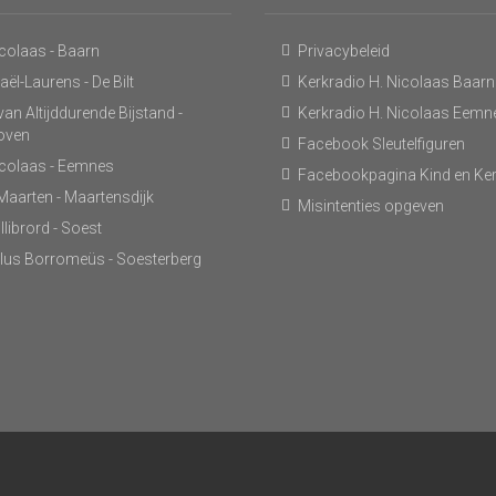
icolaas - Baarn
Privacybeleid
ël-Laurens - De Bilt
Kerkradio H. Nicolaas Baarn
an Altijddurende Bijstand -
Kerkradio H. Nicolaas Eemn
hoven
Facebook Sleutelfiguren
icolaas - Eemnes
Facebookpagina Kind en Ke
 Maarten - Maartensdijk
Misintenties opgeven
llibrord - Soest
lus Borromeüs - Soesterberg