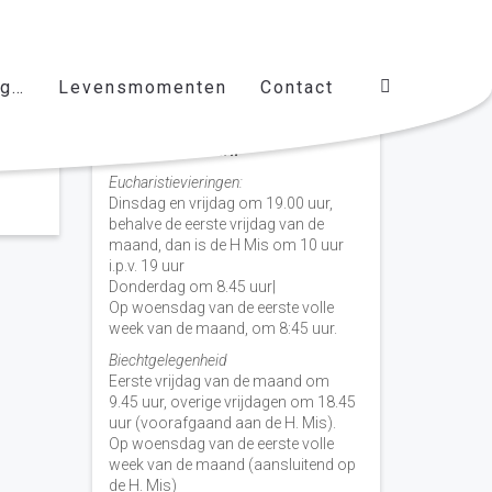
ag…
Levensmomenten
Contact
Vieringen door de week
H. Nicolaas Baarn
Eucharistievieringen:
Dinsdag en vrijdag om 19.00 uur,
behalve de eerste vrijdag van de
maand, dan is de H Mis om 10 uur
i.p.v. 19 uur
Donderdag om 8.45 uur|
Op woensdag van de eerste volle
week van de maand, om 8:45 uur.
Biechtgelegenheid
Eerste vrijdag van de maand om
9.45 uur, overige vrijdagen om 18.45
uur (voorafgaand aan de H. Mis).
Op woensdag van de eerste volle
week van de maand (aansluitend op
de H. Mis)