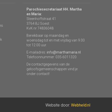
Parochiesecretariaat HH. Martha
en Maria:
Steenhoffstraat 41
3764 BJ Soest
es
KvK nr 74836048
Bereikbaar op maandag en
rk
woensdag tot en met vrijdag van 9.00
tot 12.00 uur.
E-mailadres:
info@marthamaria.nl
Telefoonnummer: 035-6011320
De contactgegevens van de
geloofsgemeenschappen vind je
onder contact!
Website door:
Webheld.nl