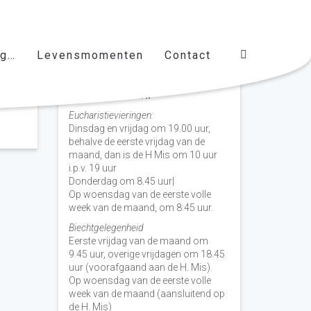
ag…
Levensmomenten
Contact
Vieringen door de week
H. Nicolaas Baarn
Eucharistievieringen:
Dinsdag en vrijdag om 19.00 uur,
behalve de eerste vrijdag van de
maand, dan is de H Mis om 10 uur
i.p.v. 19 uur
Donderdag om 8.45 uur|
Op woensdag van de eerste volle
week van de maand, om 8:45 uur.
Biechtgelegenheid
Eerste vrijdag van de maand om
9.45 uur, overige vrijdagen om 18.45
uur (voorafgaand aan de H. Mis).
Op woensdag van de eerste volle
week van de maand (aansluitend op
de H. Mis)