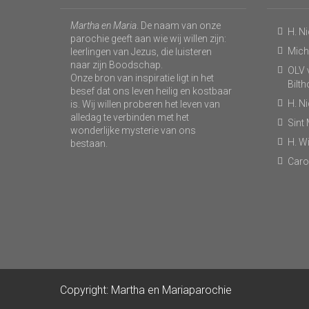
Martha en Maria
. De naam van onze
H. N
parochie geeft aan wie wij willen zijn:
Micha
leerlingen van Jezus, die luisteren
naar zijn Boodschap.
OLV v
Onze bron van inspiratie ligt in het
Bilt
besef dat ons leven heilig en kostbaar
H. N
is. Wij willen proberen het leven van
alledag te verbinden met het
Sint
wonderlijke mysterie van ons
H. Wi
bestaan.
Caro
Copyright: Martha en Mariaparochie