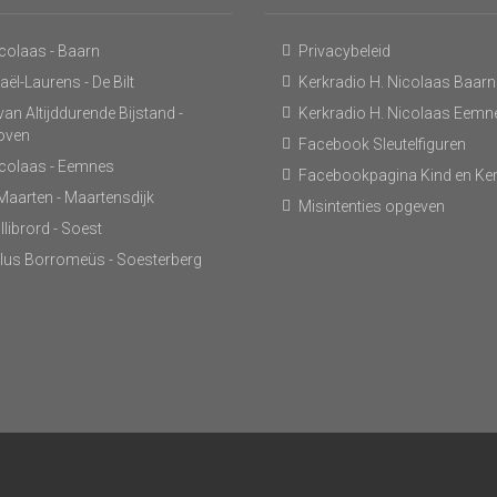
icolaas - Baarn
Privacybeleid
ël-Laurens - De Bilt
Kerkradio H. Nicolaas Baarn
an Altijddurende Bijstand -
Kerkradio H. Nicolaas Eemn
hoven
Facebook Sleutelfiguren
icolaas - Eemnes
Facebookpagina Kind en Ke
 Maarten - Maartensdijk
Misintenties opgeven
llibrord - Soest
lus Borromeüs - Soesterberg