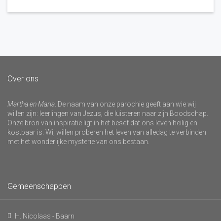
Over ons
Martha en Maria
. De naam van onze parochie geeft aan wie wij
willen zijn: leerlingen van Jezus, die luisteren naar zijn Boodschap.
Onze bron van inspiratie ligt in het besef dat ons leven heilig en
kostbaar is. Wij willen proberen het leven van alledag te verbinden
met het wonderlijke mysterie van ons bestaan.
Gemeenschappen
H. Nicolaas - Baarn