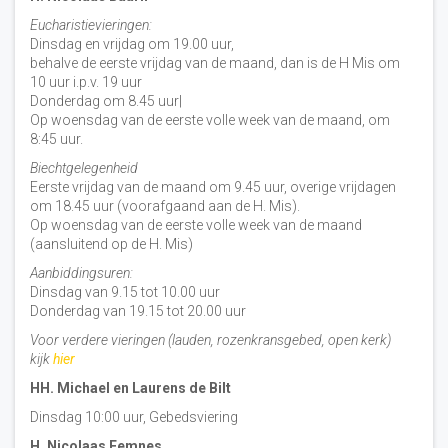
Eucharistievieringen:
Dinsdag en vrijdag om 19.00 uur,
behalve de eerste vrijdag van de maand, dan is de H Mis om
10 uur i.p.v. 19 uur
Donderdag om 8.45 uur|
Op woensdag van de eerste volle week van de maand, om
8:45 uur.
Biechtgelegenheid
Eerste vrijdag van de maand om 9.45 uur, overige vrijdagen
om 18.45 uur (voorafgaand aan de H. Mis).
Op woensdag van de eerste volle week van de maand
(aansluitend op de H. Mis)
Aanbiddingsuren:
Dinsdag van 9.15 tot 10.00 uur
Donderdag van 19.15 tot 20.00 uur
Voor verdere vieringen (lauden, rozenkransgebed, open kerk)
kijk
hier
HH. Michael en Laurens de Bilt
Dinsdag 10:00 uur, Gebedsviering
H. Nicolaas Eemnes