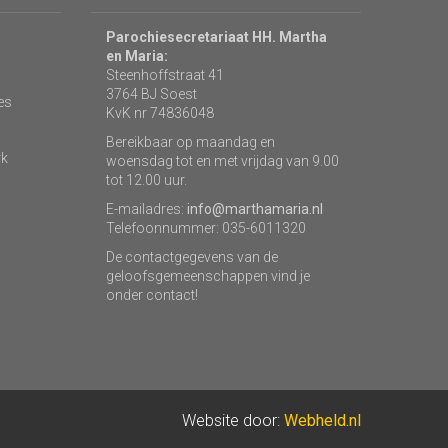
Parochiesecretariaat HH. Martha
en Maria:
Steenhoffstraat 41
3764 BJ Soest
es
KvK nr 74836048
Bereikbaar op maandag en
rk
woensdag tot en met vrijdag van 9.00
tot 12.00 uur.
E-mailadres:
info@marthamaria.nl
Telefoonnummer: 035-6011320
De contactgegevens van de
geloofsgemeenschappen vind je
onder contact!
Website door:
Webheld.nl