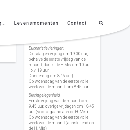
g…
Levensmomenten
Contact
Vieringen door de week
H. Nicolaas Baarn
Eucharistievieringen:
Dinsdag en vrijdag om 19.00 uur,
behalve de eerste vrijdag van de
maand, dan is de H Mis om 10 uur
i.p.v. 19 uur
Donderdag om 8.45 uur|
Op woensdag van de eerste volle
week van de maand, om 8:45 uur.
Biechtgelegenheid
Eerste vrijdag van de maand om
9.45 uur, overige vrijdagen om 18.45
uur (voorafgaand aan de H. Mis).
Op woensdag van de eerste volle
week van de maand (aansluitend op
de H. Mis)