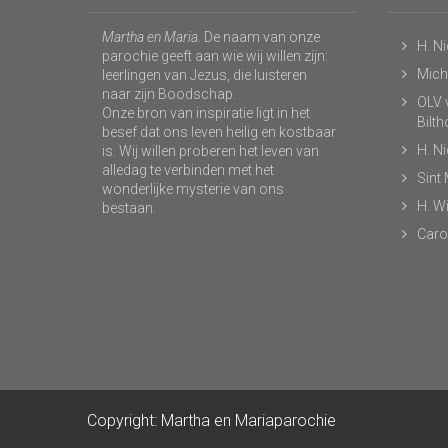
Martha en Maria
. De naam van onze
H. N
parochie geeft aan wie wij willen zijn:
Micha
leerlingen van Jezus, die luisteren
naar zijn Boodschap.
OLV v
Onze bron van inspiratie ligt in het
Bilt
besef dat ons leven heilig en kostbaar
H. N
is. Wij willen proberen het leven van
alledag te verbinden met het
Sint
wonderlijke mysterie van ons
H. Wi
bestaan.
Caro
Copyright: Martha en Mariaparochie