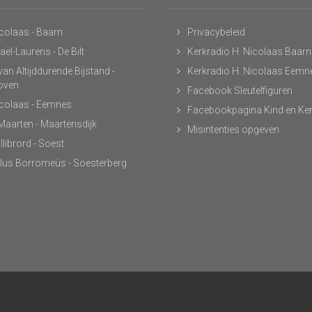
icolaas - Baarn
Privacybeleid
ël-Laurens - De Bilt
Kerkradio H. Nicolaas Baarn
an Altijddurende Bijstand -
Kerkradio H. Nicolaas Eemn
hoven
Facebook Sleutelfiguren
icolaas - Eemnes
Facebookpagina Kind en Ke
 Maarten - Maartensdijk
Misintenties opgeven
llibrord - Soest
lus Borromeüs - Soesterberg