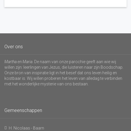
Over ons
Martha en Maria
. De naam van onze parochie geeft aan wie wij
willen zijn: leerlingen van Jezus, die luisteren naar zijn Boodschap.
Onze bron van inspiratie ligt in het besef dat ons leven heilig en
kostbaar is. Wij willen proberen het leven van alledag te verbinden
met het wonderlijke mysterie van ons bestaan.
Gemeenschappen
H. Nicolaas - Baarn