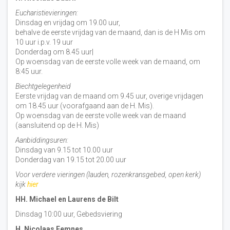
Eucharistievieringen:
Dinsdag en vrijdag om 19.00 uur,
behalve de eerste vrijdag van de maand, dan is de H Mis om
10 uur i.p.v. 19 uur
Donderdag om 8.45 uur|
Op woensdag van de eerste volle week van de maand, om
8:45 uur.
Biechtgelegenheid
Eerste vrijdag van de maand om 9.45 uur, overige vrijdagen
om 18.45 uur (voorafgaand aan de H. Mis).
Op woensdag van de eerste volle week van de maand
(aansluitend op de H. Mis)
Aanbiddingsuren:
Dinsdag van 9.15 tot 10.00 uur
Donderdag van 19.15 tot 20.00 uur
Voor verdere vieringen (lauden, rozenkransgebed, open kerk)
kijk
hier
HH. Michael en Laurens de Bilt
Dinsdag 10:00 uur, Gebedsviering
H. Nicolaas Eemnes