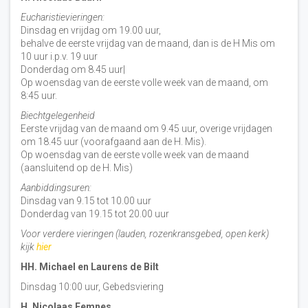
Eucharistievieringen:
Dinsdag en vrijdag om 19.00 uur,
behalve de eerste vrijdag van de maand, dan is de H Mis om
10 uur i.p.v. 19 uur
Donderdag om 8.45 uur|
Op woensdag van de eerste volle week van de maand, om
8:45 uur.
Biechtgelegenheid
Eerste vrijdag van de maand om 9.45 uur, overige vrijdagen
om 18.45 uur (voorafgaand aan de H. Mis).
Op woensdag van de eerste volle week van de maand
(aansluitend op de H. Mis)
Aanbiddingsuren:
Dinsdag van 9.15 tot 10.00 uur
Donderdag van 19.15 tot 20.00 uur
Voor verdere vieringen (lauden, rozenkransgebed, open kerk)
kijk
hier
HH. Michael en Laurens de Bilt
Dinsdag 10:00 uur, Gebedsviering
H. Nicolaas Eemnes