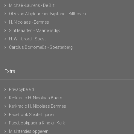
Michaël-Laurens - De Bilt
OLV van Altijddurende Bijstand - Bilthoven
H. Nicolaas - Eemnes
Sint Maarten - Maartensdijk
H. Willibrord - Soest
Carolus Borromeüs - Soesterberg
Extra
Privacybeleid
Kerkradio H. Nicolaas Baarn
Kerkradio H. Nicolaas Eemnes
Facebook Sleutelfiguren
Facebookpagina Kind en Kerk
Misintenties opgeven