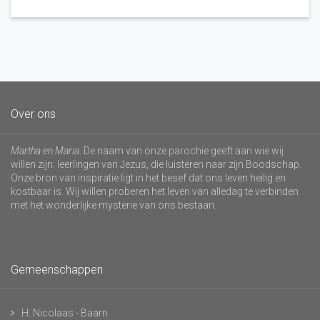
Over ons
Martha en Maria
. De naam van onze parochie geeft aan wie wij
willen zijn: leerlingen van Jezus, die luisteren naar zijn Boodschap.
Onze bron van inspiratie ligt in het besef dat ons leven heilig en
kostbaar is. Wij willen proberen het leven van alledag te verbinden
met het wonderlijke mysterie van ons bestaan.
Gemeenschappen
H. Nicolaas - Baarn