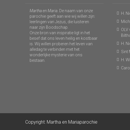
Martha en Maria
. De naam van onze
H. N
parochie geeft aan wie wij willen zijn:
Micha
leerlingen van Jezus, die luisteren
naar zijn Boodschap.
OLV v
Onze bron van inspiratie ligt in het
Bilt
besef dat ons leven heilig en kostbaar
H. N
is. Wij willen proberen het leven van
alledag te verbinden met het
Sint
wonderlijke mysterie van ons
H. Wi
bestaan.
Caro
Copyright: Martha en Mariaparochie