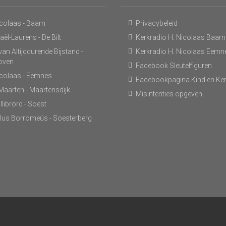
icolaas - Baarn
Privacybeleid
ël-Laurens - De Bilt
Kerkradio H. Nicolaas Baarn
an Altijddurende Bijstand -
Kerkradio H. Nicolaas Eemn
hoven
Facebook Sleutelfiguren
icolaas - Eemnes
Facebookpagina Kind en Ke
 Maarten - Maartensdijk
Misintenties opgeven
llibrord - Soest
lus Borromeüs - Soesterberg