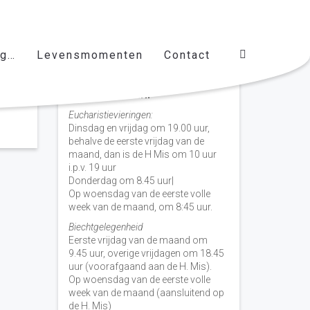
ag…
Levensmomenten
Contact
Vieringen door de week
H. Nicolaas Baarn
Eucharistievieringen:
Dinsdag en vrijdag om 19.00 uur,
behalve de eerste vrijdag van de
maand, dan is de H Mis om 10 uur
i.p.v. 19 uur
Donderdag om 8.45 uur|
Op woensdag van de eerste volle
week van de maand, om 8:45 uur.
Biechtgelegenheid
Eerste vrijdag van de maand om
9.45 uur, overige vrijdagen om 18.45
uur (voorafgaand aan de H. Mis).
Op woensdag van de eerste volle
week van de maand (aansluitend op
de H. Mis)