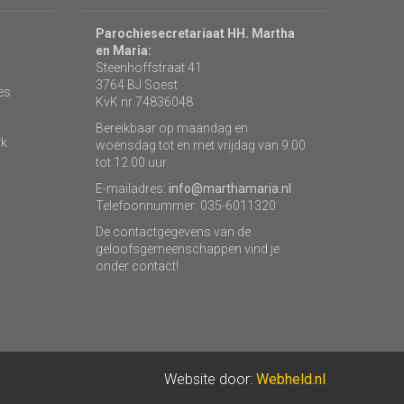
Parochiesecretariaat HH. Martha
en Maria:
Steenhoffstraat 41
3764 BJ Soest
es
KvK nr 74836048
Bereikbaar op maandag en
rk
woensdag tot en met vrijdag van 9.00
tot 12.00 uur.
E-mailadres:
info@marthamaria.nl
Telefoonnummer: 035-6011320
De contactgegevens van de
geloofsgemeenschappen vind je
onder contact!
Website door:
Webheld.nl