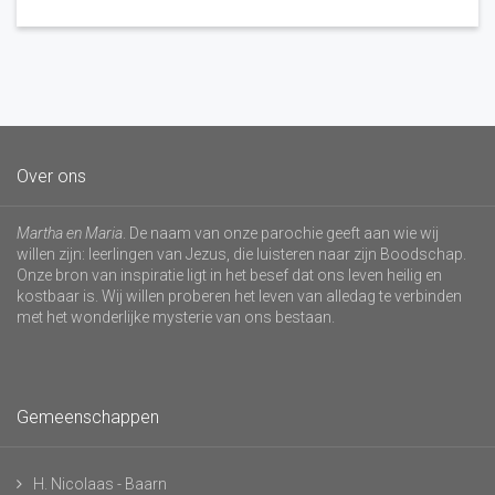
Over ons
Martha en Maria
. De naam van onze parochie geeft aan wie wij
willen zijn: leerlingen van Jezus, die luisteren naar zijn Boodschap.
Onze bron van inspiratie ligt in het besef dat ons leven heilig en
kostbaar is. Wij willen proberen het leven van alledag te verbinden
met het wonderlijke mysterie van ons bestaan.
Gemeenschappen
H. Nicolaas - Baarn