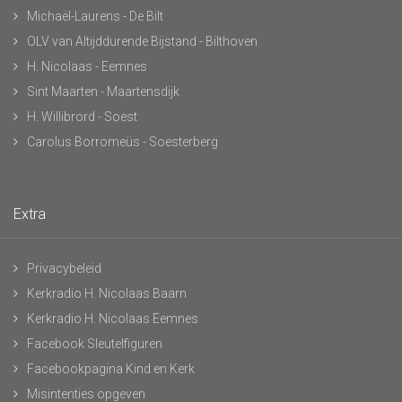
Michaël-Laurens - De Bilt
OLV van Altijddurende Bijstand - Bilthoven
H. Nicolaas - Eemnes
Sint Maarten - Maartensdijk
H. Willibrord - Soest
Carolus Borromeüs - Soesterberg
Extra
Privacybeleid
Kerkradio H. Nicolaas Baarn
Kerkradio H. Nicolaas Eemnes
Facebook Sleutelfiguren
Facebookpagina Kind en Kerk
Misintenties opgeven