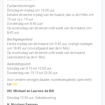
Eucharistievieringen:
Dinsdag en vrijdag om 19.00 uur,
behalve de eerste vrijdag van de maand, dan is de H Mis om
10 uur i.p.v. 19 uur
Donderdag om 8.45 uur|
Op woensdag van de eerste volle week van de maand, om
8:45 uur.
Biechtgelegenheid
Eerste vrijdag van de maand om 9.45 uur, overige vrijdagen
om 18.45 uur (voorafgaand aan de H. Mis).
Op woensdag van de eerste volle week van de maand
(aansluitend op de H. Mis)
Aanbiddingsuren:
Dinsdag van 9.15 tot 10.00 uur
Donderdag van 19.15 tot 20.00 uur
Voor verdere vieringen (lauden, rozenkransgebed, open kerk)
kijk
hier
HH. Michael en Laurens de Bilt
Dinsdag 10:00 uur, Gebedsviering
H. Nicolaas Eemnes