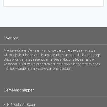
Over ons
Martha en Maria
. De naam van onze parochie geeft aan wie wij
willen zijn: leerlingen van Jezus, die luisteren naar zijn Boodschap.
Onze bron van inspiratie ligt in het besef dat ons leven heilig en
kostbaar is. Wij willen proberen het leven van alledag te verbinden
met het wonderlijke mysterie van ons bestaan.
Gemeenschappen
H. Nicolaas - Baarn