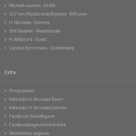
Michaël-Laurens - De Bilt
OLV van Altijddurende Bijstand - Bilthoven
H. Nicolaas - Eemnes
Sint Maarten - Maartensdijk
H. Willibrord - Soest
Carolus Borromeüs - Soesterberg
Extra
Privacybeleid
Kerkradio H. Nicolaas Baarn
Kerkradio H. Nicolaas Eemnes
Facebook Sleutelfiguren
Facebookpagina Kind en Kerk
Misintenties opgeven