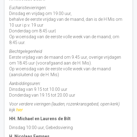
Eucharistievieringen:
Dinsdag en vrijdag om 19.00 uur,
behalve de eerste vrijdag van de maand, dan is de H Mis om
10 uur i.p.v. 19 uur
Donderdag om 8.45 uur|
Op woensdag van de eerste volle week van de maand, om
8:45 uur.
Biechtgelegenheid
Eerste vrijdag van de maand om 9.45 uur, overige vrijdagen
om 18.45 uur (voorafgaand aan de H. Mis).
Op woensdag van de eerste volle week van de maand
(aansluitend op de H. Mis)
Aanbiddingsuren:
Dinsdag van 9.15 tot 10.00 uur
Donderdag van 19.15 tot 20.00 uur
Voor verdere vieringen (lauden, rozenkransgebed, open kerk)
kijk
hier
HH. Michael en Laurens de Bilt
Dinsdag 10:00 uur, Gebedsviering
H. Nicolaas Eemnes