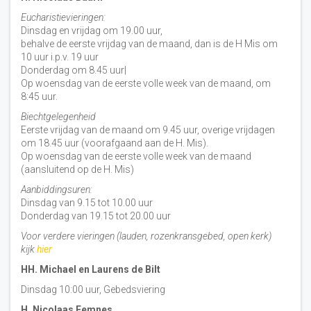
Eucharistievieringen:
Dinsdag en vrijdag om 19.00 uur,
behalve de eerste vrijdag van de maand, dan is de H Mis om
10 uur i.p.v. 19 uur
Donderdag om 8.45 uur|
Op woensdag van de eerste volle week van de maand, om
8:45 uur.
Biechtgelegenheid
Eerste vrijdag van de maand om 9.45 uur, overige vrijdagen
om 18.45 uur (voorafgaand aan de H. Mis).
Op woensdag van de eerste volle week van de maand
(aansluitend op de H. Mis)
Aanbiddingsuren:
Dinsdag van 9.15 tot 10.00 uur
Donderdag van 19.15 tot 20.00 uur
Voor verdere vieringen (lauden, rozenkransgebed, open kerk)
kijk
hier
HH. Michael en Laurens de Bilt
Dinsdag 10:00 uur, Gebedsviering
H. Nicolaas Eemnes