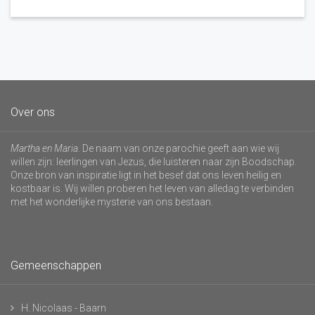
Over ons
Martha en Maria
. De naam van onze parochie geeft aan wie wij
willen zijn: leerlingen van Jezus, die luisteren naar zijn Boodschap.
Onze bron van inspiratie ligt in het besef dat ons leven heilig en
kostbaar is. Wij willen proberen het leven van alledag te verbinden
met het wonderlijke mysterie van ons bestaan.
Gemeenschappen
H. Nicolaas - Baarn