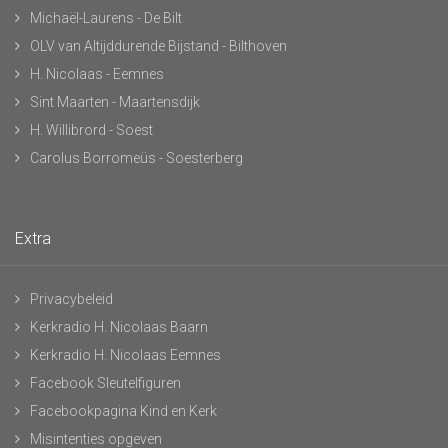
Michaël-Laurens - De Bilt
OLV van Altijddurende Bijstand - Bilthoven
H. Nicolaas - Eemnes
Sint Maarten - Maartensdijk
H. Willibrord - Soest
Carolus Borromeüs - Soesterberg
Extra
Privacybeleid
Kerkradio H. Nicolaas Baarn
Kerkradio H. Nicolaas Eemnes
Facebook Sleutelfiguren
Facebookpagina Kind en Kerk
Misintenties opgeven