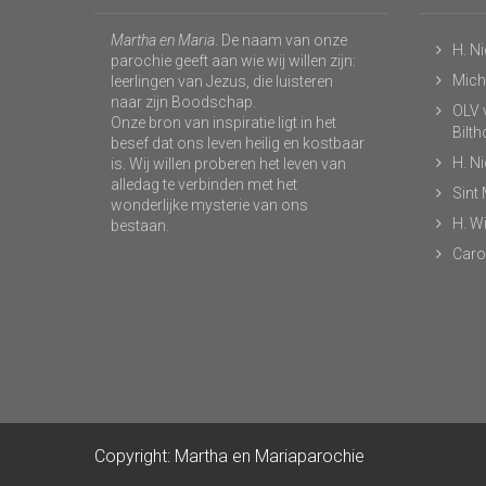
Martha en Maria
. De naam van onze
H. N
parochie geeft aan wie wij willen zijn:
Micha
leerlingen van Jezus, die luisteren
naar zijn Boodschap.
OLV v
Onze bron van inspiratie ligt in het
Bilt
besef dat ons leven heilig en kostbaar
H. N
is. Wij willen proberen het leven van
alledag te verbinden met het
Sint
wonderlijke mysterie van ons
H. Wi
bestaan.
Caro
Copyright: Martha en Mariaparochie