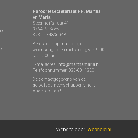
Parochiesecretariaat HH. Martha
en Maria:
Steenhoffstraat 41
3764 BJ Soest
es
KvK nr 74836048
Bereikbaar op maandag en
rk
woensdag tot en met vrijdag van 9.00
tot 12.00 uur.
E-mailadres:
info@marthamaria.nl
Telefoonnummer: 035-6011320
De contactgegevens van de
geloofsgemeenschappen vind je
onder contact!
Website door:
Webheld.nl