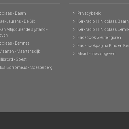
icolaas - Baarn
Privacybeleid
ël-Laurens - De Bilt
Kerkradio H. Nicolaas Baarn
an Altijddurende Bijstand -
Kerkradio H. Nicolaas Eemn
hoven
Facebook Sleutelfiguren
icolaas - Eemnes
Facebookpagina Kind en Ke
 Maarten - Maartensdijk
Misintenties opgeven
llibrord - Soest
lus Borromeüs - Soesterberg