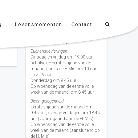
g…
Levensmomenten
Contact
Vieringen door de week
H. Nicolaas Baarn
Eucharistievieringen:
Dinsdag en vrijdag om 19.00 uur,
behalve de eerste vrijdag van de
maand, dan is de H Mis om 10 uur
i.p.v. 19 uur
Donderdag om 8.45 uur|
Op woensdag van de eerste volle
week van de maand, om 8:45 uur.
Biechtgelegenheid
Eerste vrijdag van de maand om
9.45 uur, overige vrijdagen om 18.45
uur (voorafgaand aan de H. Mis).
Op woensdag van de eerste volle
week van de maand (aansluitend op
de H. Mis)