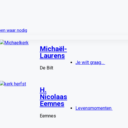
pen waar nodig
Michaël-
Laurens
Je wilt graag…
De Bilt
H.
Nicolaas
Eemnes
Levensmomenten
Eemnes