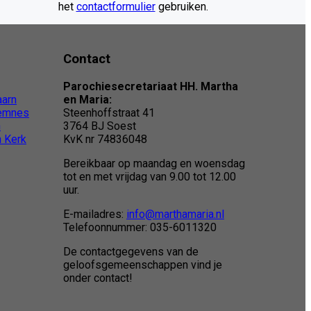
het
contactformulier
gebruiken.
Contact
Parochiesecretariaat HH. Martha
aarn
en Maria:
Eemnes
Steenhoffstraat 41
n
3764 BJ Soest
 Kerk
KvK nr 74836048
Bereikbaar op maandag en woensdag
tot en met vrijdag van 9.00 tot 12.00
uur.
E-mailadres:
info@marthamaria.nl
Telefoonnummer: 035-6011320
De contactgegevens van de
geloofsgemeenschappen vind je
onder contact!