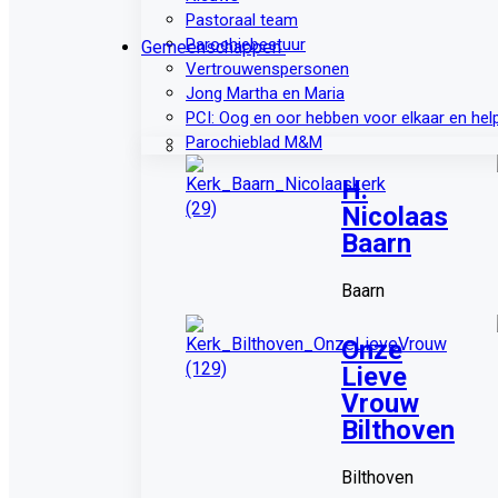
Pastoraal team
Parochiebestuur
Gemeenschappen
Vertrouwenspersonen
Jong Martha en Maria
PCI: Oog en oor hebben voor elkaar en hel
Parochieblad M&M
H.
Nicolaas
Baarn
Baarn
Onze
Lieve
Vrouw
Bilthoven
Bilthoven