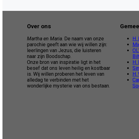
Over ons
Gemee
Martha en Maria
. De naam van onze
H. 
parochie geeft aan wie wij willen zijn:
Mi
leerlingen van Jezus, die luisteren
OLV
naar zijn Boodschap.
Bi
Onze bron van inspiratie ligt in het
H.
besef dat ons leven heilig en kostbaar
Si
is. Wij willen proberen het leven van
H. 
alledag te verbinden met het
Ca
wonderlijke mysterie van ons bestaan.
So