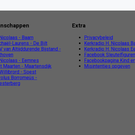
nschappen
Extra
Nicolaas - Baarn
Privacybeleid
chaël-Laurens - De Bilt
Kerkradio H. Nicolaas B
 van Altijddurende Bijstand -
Kerkradio H. Nicolaas 
lthoven
Facebook Sleutelfigure
 Nicolaas - Eemnes
Facebookpagina Kind en
nt Maarten - Maartensdijk
Misintenties opgeven
Willibrord - Soest
rolus Borromeüs -
esterberg