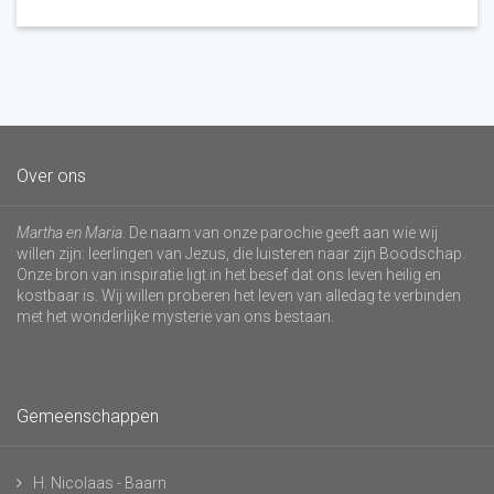
Over ons
Martha en Maria
. De naam van onze parochie geeft aan wie wij
willen zijn: leerlingen van Jezus, die luisteren naar zijn Boodschap.
Onze bron van inspiratie ligt in het besef dat ons leven heilig en
kostbaar is. Wij willen proberen het leven van alledag te verbinden
met het wonderlijke mysterie van ons bestaan.
Gemeenschappen
H. Nicolaas - Baarn