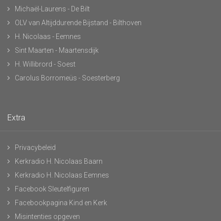
Michaël-Laurens - De Bilt
OLV van Altijddurende Bijstand - Bilthoven
H. Nicolaas - Eemnes
Sint Maarten - Maartensdijk
H. Willibrord - Soest
Carolus Borromeüs - Soesterberg
Extra
Privacybeleid
Kerkradio H. Nicolaas Baarn
Kerkradio H. Nicolaas Eemnes
Facebook Sleutelfiguren
Facebookpagina Kind en Kerk
Misintenties opgeven