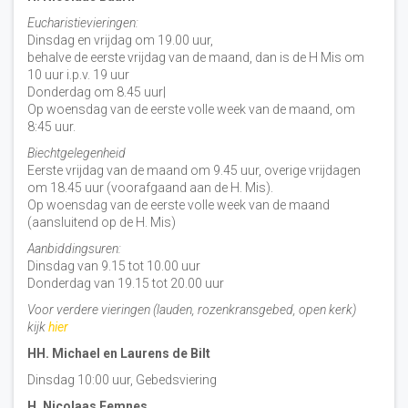
Eucharistievieringen:
Dinsdag en vrijdag om 19.00 uur,
behalve de eerste vrijdag van de maand, dan is de H Mis om
10 uur i.p.v. 19 uur
Donderdag om 8.45 uur|
Op woensdag van de eerste volle week van de maand, om
8:45 uur.
Biechtgelegenheid
Eerste vrijdag van de maand om 9.45 uur, overige vrijdagen
om 18.45 uur (voorafgaand aan de H. Mis).
Op woensdag van de eerste volle week van de maand
(aansluitend op de H. Mis)
Aanbiddingsuren:
Dinsdag van 9.15 tot 10.00 uur
Donderdag van 19.15 tot 20.00 uur
Voor verdere vieringen (lauden, rozenkransgebed, open kerk)
kijk
hier
HH. Michael en Laurens de Bilt
Dinsdag 10:00 uur, Gebedsviering
H. Nicolaas Eemnes