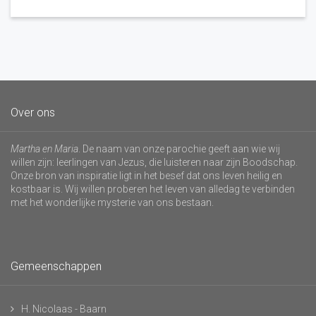
Over ons
Martha en Maria
. De naam van onze parochie geeft aan wie wij
willen zijn: leerlingen van Jezus, die luisteren naar zijn Boodschap.
Onze bron van inspiratie ligt in het besef dat ons leven heilig en
kostbaar is. Wij willen proberen het leven van alledag te verbinden
met het wonderlijke mysterie van ons bestaan.
Gemeenschappen
H. Nicolaas - Baarn