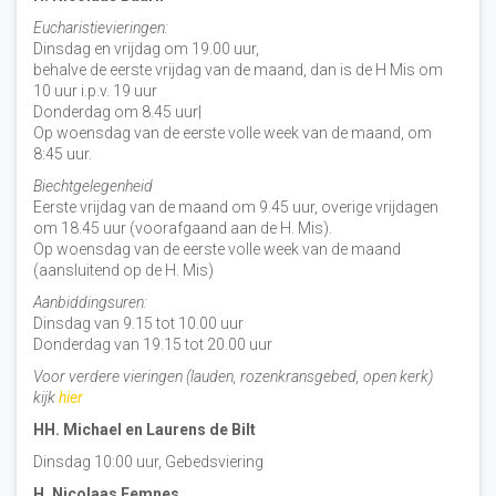
Eucharistievieringen:
Dinsdag en vrijdag om 19.00 uur,
behalve de eerste vrijdag van de maand, dan is de H Mis om
10 uur i.p.v. 19 uur
Donderdag om 8.45 uur|
Op woensdag van de eerste volle week van de maand, om
8:45 uur.
Biechtgelegenheid
Eerste vrijdag van de maand om 9.45 uur, overige vrijdagen
om 18.45 uur (voorafgaand aan de H. Mis).
Op woensdag van de eerste volle week van de maand
(aansluitend op de H. Mis)
Aanbiddingsuren:
Dinsdag van 9.15 tot 10.00 uur
Donderdag van 19.15 tot 20.00 uur
Voor verdere vieringen (lauden, rozenkransgebed, open kerk)
kijk
hier
HH. Michael en Laurens de Bilt
Dinsdag 10:00 uur, Gebedsviering
H. Nicolaas Eemnes