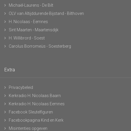
Michaël-Laurens - De Bilt
OLV van Altijddurende Bijstand - Bilthoven
H. Nicolaas - Eemnes
Sint Maarten - Maartensdijk
H. Willibrord - Soest
Carolus Borromeüs - Soesterberg
Extra
Privacybeleid
Kerkradio H. Nicolaas Baarn
Kerkradio H. Nicolaas Eemnes
Facebook Sleutelfiguren
Facebookpagina Kind en Kerk
Misintenties opgeven