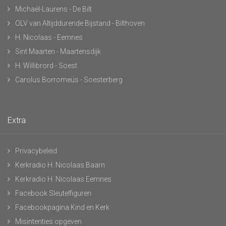
Michaël-Laurens - De Bilt
OLV van Altijddurende Bijstand - Bilthoven
H. Nicolaas - Eemnes
Sint Maarten - Maartensdijk
H. Willibrord - Soest
Carolus Borromeüs - Soesterberg
Extra
Privacybeleid
Kerkradio H. Nicolaas Baarn
Kerkradio H. Nicolaas Eemnes
Facebook Sleutelfiguren
Facebookpagina Kind en Kerk
Misintenties opgeven