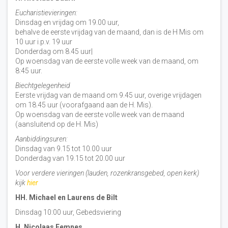
Eucharistievieringen:
Dinsdag en vrijdag om 19.00 uur,
behalve de eerste vrijdag van de maand, dan is de H Mis om
10 uur i.p.v. 19 uur
Donderdag om 8.45 uur|
Op woensdag van de eerste volle week van de maand, om
8:45 uur.
Biechtgelegenheid
Eerste vrijdag van de maand om 9.45 uur, overige vrijdagen
om 18.45 uur (voorafgaand aan de H. Mis).
Op woensdag van de eerste volle week van de maand
(aansluitend op de H. Mis)
Aanbiddingsuren:
Dinsdag van 9.15 tot 10.00 uur
Donderdag van 19.15 tot 20.00 uur
Voor verdere vieringen (lauden, rozenkransgebed, open kerk)
kijk
hier
HH. Michael en Laurens de Bilt
Dinsdag 10:00 uur, Gebedsviering
H. Nicolaas Eemnes