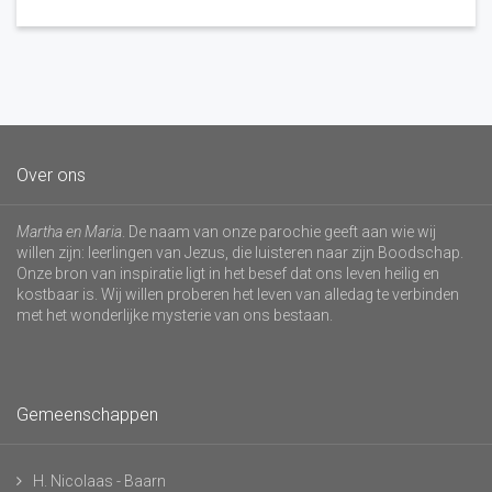
Over ons
Martha en Maria
. De naam van onze parochie geeft aan wie wij
willen zijn: leerlingen van Jezus, die luisteren naar zijn Boodschap.
Onze bron van inspiratie ligt in het besef dat ons leven heilig en
kostbaar is. Wij willen proberen het leven van alledag te verbinden
met het wonderlijke mysterie van ons bestaan.
Gemeenschappen
H. Nicolaas - Baarn