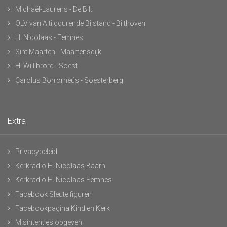
Michaël-Laurens - De Bilt
OLV van Altijddurende Bijstand - Bilthoven
H. Nicolaas - Eemnes
Sint Maarten - Maartensdijk
H. Willibrord - Soest
Carolus Borromeüs - Soesterberg
Extra
Privacybeleid
Kerkradio H. Nicolaas Baarn
Kerkradio H. Nicolaas Eemnes
Facebook Sleutelfiguren
Facebookpagina Kind en Kerk
Misintenties opgeven