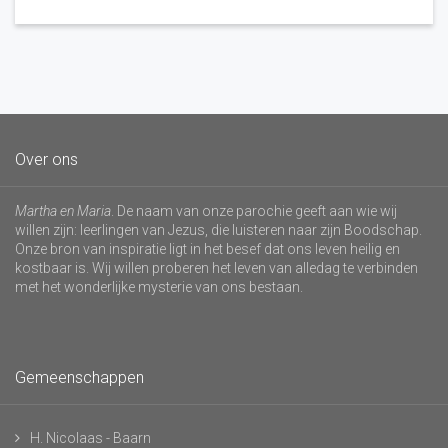
Over ons
Martha en Maria
. De naam van onze parochie geeft aan wie wij
willen zijn: leerlingen van Jezus, die luisteren naar zijn Boodschap.
Onze bron van inspiratie ligt in het besef dat ons leven heilig en
kostbaar is. Wij willen proberen het leven van alledag te verbinden
met het wonderlijke mysterie van ons bestaan.
Gemeenschappen
H. Nicolaas - Baarn