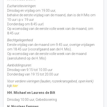
Eucharistievieringen:
Dinsdag en vrijdag om 19.00 uur,
behalve de eerste vrijdag van de maand, dan is de H Mis om
10 uur i.p.v. 19 uur
Donderdag om 8.45 uur|
Op woensdag van de eerste volle week van de maand, om
8:45 uur.
Biechtgelegenheid
Eerste vrijdag van de maand om 9.45 uur, overige vrijdagen
om 18.45 uur (voorafgaand aan de H. Mis).
Op woensdag van de eerste volle week van de maand
(aansluitend op de H. Mis)
Aanbiddingsuren:
Dinsdag van 9.15 tot 10.00 uur
Donderdag van 19.15 tot 20.00 uur
Voor verdere vieringen (lauden, rozenkransgebed, open kerk)
kijk
hier
HH. Michael en Laurens de Bilt
Dinsdag 10:00 uur, Gebedsviering
H. Nicolaas Eemnes