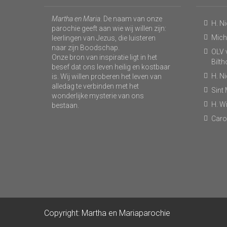
Martha en Maria
. De naam van onze
H. N
parochie geeft aan wie wij willen zijn:
Micha
leerlingen van Jezus, die luisteren
naar zijn Boodschap.
OLV v
Onze bron van inspiratie ligt in het
Bilt
besef dat ons leven heilig en kostbaar
H. N
is. Wij willen proberen het leven van
alledag te verbinden met het
Sint
wonderlijke mysterie van ons
H. Wi
bestaan.
Caro
Copyright: Martha en Mariaparochie