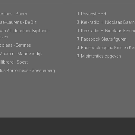
icolaas - Baarn
Privacybeleid
ël-Laurens - De Bilt
Kerkradio H. Nicolaas Baarn
an Altijddurende Bijstand -
Kerkradio H. Nicolaas Eemn
hoven
Facebook Sleutelfiguren
icolaas - Eemnes
Facebookpagina Kind en Ke
 Maarten - Maartensdijk
Misintenties opgeven
llibrord - Soest
lus Borromeüs - Soesterberg