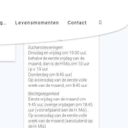
ag…
Levensmomenten
Contact
Vieringen door de week
H. Nicolaas Baarn
Eucharistievieringen:
Dinsdag en vrijdag om 19.00 uur,
behalve de eerste vrijdag van de
maand, dan is de H Mis om 10 uur
i.p.v. 19 uur
Donderdag om 8.45 uur|
Op woensdag van de eerste volle
week van de maand, om 8:45 uur.
Biechtgelegenheid
Eerste vrijdag van de maand om
9.45 uur, overige vrijdagen om 18.45
uur (voorafgaand aan de H. Mis).
Op woensdag van de eerste volle
week van de maand (aansluitend op
de H. Mis)