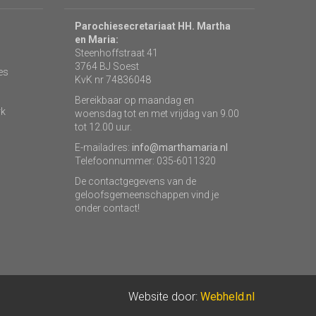
Parochiesecretariaat HH. Martha
en Maria:
Steenhoffstraat 41
3764 BJ Soest
es
KvK nr 74836048
Bereikbaar op maandag en
rk
woensdag tot en met vrijdag van 9.00
tot 12.00 uur.
E-mailadres:
info@marthamaria.nl
Telefoonnummer: 035-6011320
De contactgegevens van de
geloofsgemeenschappen vind je
onder contact!
Website door:
Webheld.nl