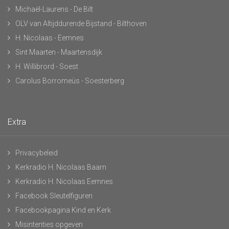
Michaël-Laurens - De Bilt
OLV van Altijddurende Bijstand - Bilthoven
H. Nicolaas - Eemnes
Sint Maarten - Maartensdijk
H. Willibrord - Soest
Carolus Borromeüs - Soesterberg
Extra
Privacybeleid
Kerkradio H. Nicolaas Baarn
Kerkradio H. Nicolaas Eemnes
Facebook Sleutelfiguren
Facebookpagina Kind en Kerk
Misintenties opgeven