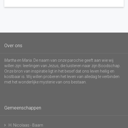
Over ons
Martha en Maria
. De naam van onze parochie geeft aan wie wij
willen zijn: leerlingen van Jezus, die luisteren naar zijn Boodschap.
Onze bron van inspiratie ligt in het besef dat ons leven heilig en
kostbaar is. Wij willen proberen het leven van alledag te verbinden
met het wonderlijke mysterie van ons bestaan.
Gemeenschappen
H. Nicolaas - Baarn