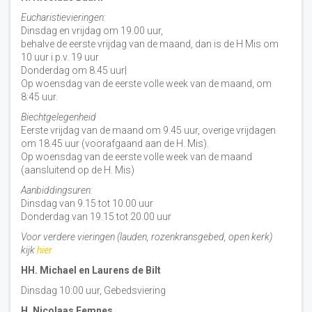
Eucharistievieringen:
Dinsdag en vrijdag om 19.00 uur,
behalve de eerste vrijdag van de maand, dan is de H Mis om
10 uur i.p.v. 19 uur
Donderdag om 8.45 uur|
Op woensdag van de eerste volle week van de maand, om
8:45 uur.
Biechtgelegenheid
Eerste vrijdag van de maand om 9.45 uur, overige vrijdagen
om 18.45 uur (voorafgaand aan de H. Mis).
Op woensdag van de eerste volle week van de maand
(aansluitend op de H. Mis)
Aanbiddingsuren:
Dinsdag van 9.15 tot 10.00 uur
Donderdag van 19.15 tot 20.00 uur
Voor verdere vieringen (lauden, rozenkransgebed, open kerk)
kijk
hier
HH. Michael en Laurens de Bilt
Dinsdag 10:00 uur, Gebedsviering
H. Nicolaas Eemnes