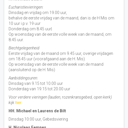
Eucharistievieringen:
Dinsdag en vrijdag om 19.00 uur,
behalve de eerste vrijdag van de maand, dan is de H Mis om
10 uur i.p.v. 19 uur
Donderdag om 8.45 uur|
Op woensdag van de eerste volle week van de maand, om
8:45 uur.
Biechtgelegenheid
Eerste vrijdag van de maand om 9.45 uur, overige vrijdagen
om 18.45 uur (voorafgaand aan de H. Mis).
Op woensdag van de eerste volle week van de maand
(aansluitend op de H. Mis)
Aanbiddingsuren:
Dinsdag van 9.15 tot 10.00 uur
Donderdag van 19.15 tot 20.00 uur
Voor verdere vieringen (lauden, rozenkransgebed, open kerk)
kijk
hier
HH. Michael en Laurens de Bilt
Dinsdag 10:00 uur, Gebedsviering
H. Nicolaas Eemnes