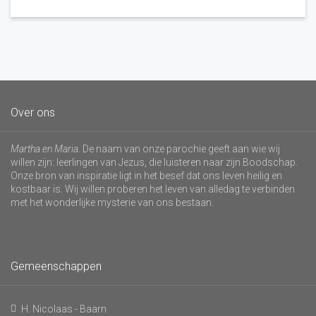
Over ons
Martha en Maria
. De naam van onze parochie geeft aan wie wij
willen zijn: leerlingen van Jezus, die luisteren naar zijn Boodschap.
Onze bron van inspiratie ligt in het besef dat ons leven heilig en
kostbaar is. Wij willen proberen het leven van alledag te verbinden
met het wonderlijke mysterie van ons bestaan.
Gemeenschappen
H. Nicolaas - Baarn