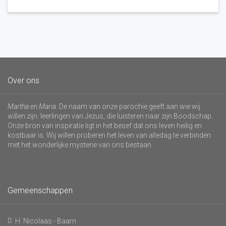
Over ons
Martha en Maria
. De naam van onze parochie geeft aan wie wij
willen zijn: leerlingen van Jezus, die luisteren naar zijn Boodschap.
Onze bron van inspiratie ligt in het besef dat ons leven heilig en
kostbaar is. Wij willen proberen het leven van alledag te verbinden
met het wonderlijke mysterie van ons bestaan.
Gemeenschappen
H. Nicolaas - Baarn