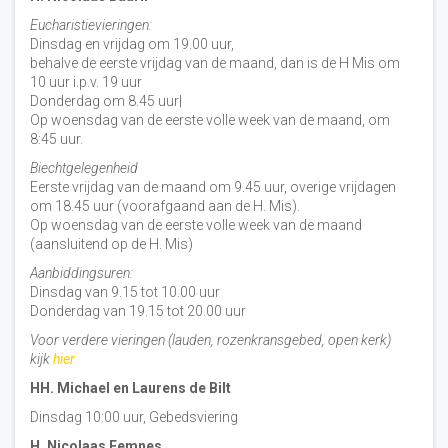
Eucharistievieringen:
Dinsdag en vrijdag om 19.00 uur,
behalve de eerste vrijdag van de maand, dan is de H Mis om
10 uur i.p.v. 19 uur
Donderdag om 8.45 uur|
Op woensdag van de eerste volle week van de maand, om
8:45 uur.
Biechtgelegenheid
Eerste vrijdag van de maand om 9.45 uur, overige vrijdagen
om 18.45 uur (voorafgaand aan de H. Mis).
Op woensdag van de eerste volle week van de maand
(aansluitend op de H. Mis)
Aanbiddingsuren:
Dinsdag van 9.15 tot 10.00 uur
Donderdag van 19.15 tot 20.00 uur
Voor verdere vieringen (lauden, rozenkransgebed, open kerk)
kijk
hier
HH. Michael en Laurens de Bilt
Dinsdag 10:00 uur, Gebedsviering
H. Nicolaas Eemnes