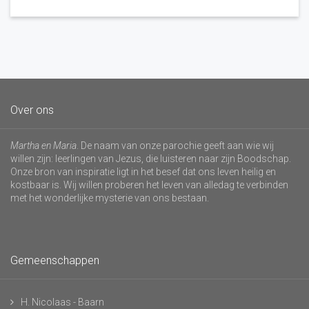
Over ons
Martha en Maria
. De naam van onze parochie geeft aan wie wij
willen zijn: leerlingen van Jezus, die luisteren naar zijn Boodschap.
Onze bron van inspiratie ligt in het besef dat ons leven heilig en
kostbaar is. Wij willen proberen het leven van alledag te verbinden
met het wonderlijke mysterie van ons bestaan.
Gemeenschappen
H. Nicolaas - Baarn