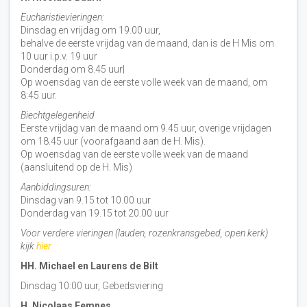
Eucharistievieringen:
Dinsdag en vrijdag om 19.00 uur,
behalve de eerste vrijdag van de maand, dan is de H Mis om
10 uur i.p.v. 19 uur
Donderdag om 8.45 uur|
Op woensdag van de eerste volle week van de maand, om
8:45 uur.
Biechtgelegenheid
Eerste vrijdag van de maand om 9.45 uur, overige vrijdagen
om 18.45 uur (voorafgaand aan de H. Mis).
Op woensdag van de eerste volle week van de maand
(aansluitend op de H. Mis)
Aanbiddingsuren:
Dinsdag van 9.15 tot 10.00 uur
Donderdag van 19.15 tot 20.00 uur
Voor verdere vieringen (lauden, rozenkransgebed, open kerk)
kijk
hier
HH. Michael en Laurens de Bilt
Dinsdag 10:00 uur, Gebedsviering
H. Nicolaas Eemnes