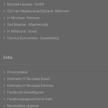
Michaël-Laurens - De Bilt
OLV van Altijddurende Bijstand - Bilthoven
H. Nicolaas - Eemnes
Sint Maarten - Maartensdijk
H. Willibrord - Soest
Carolus Borromeüs - Soesterberg
Extra
Privacybeleid
Kerkradio H. Nicolaas Baarn
Kerkradio H. Nicolaas Eemnes
Facebook Sleutelfiguren
Facebookpagina Kind en Kerk
Misintenties opgeven