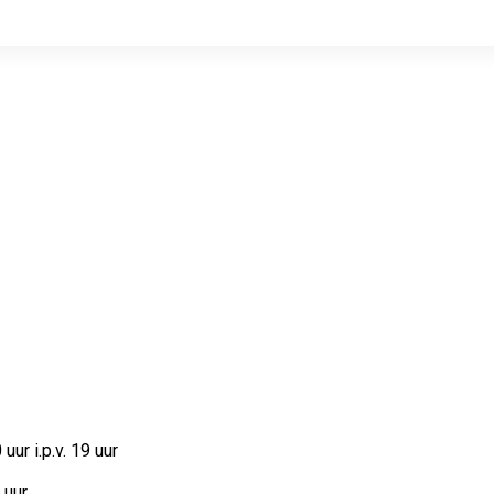
ur i.p.v. 19 uur
uur.