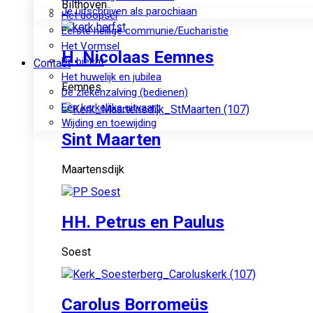
Bilthoven
Je uitschrijven als parochiaan
Het doopsel
Eerste heilige communie/Eucharistie
Het Vormsel
H. Nicolaas Eemnes
De biecht
Contact
Het huwelijk en jubilea
Eemnes
De ziekenzalving (bedienen)
Een kerkelijke uitvaart
Wijding en toewijding
Sint Maarten
Maartensdijk
HH. Petrus en Paulus
Soest
Carolus Borromeüs