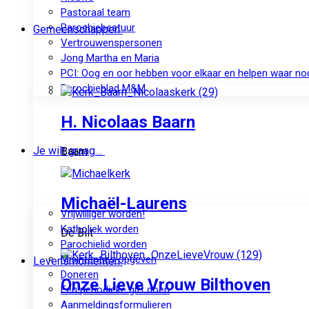
Pastoraal team
Parochiebestuur
Gemeenschappen
Vertrouwenspersonen
Jong Martha en Maria
PCI: Oog en oor hebben voor elkaar en helpen waar no
Parochieblad M&M
H. Nicolaas Baarn
Je wilt graag…
Baarn
Michaël-Laurens
Vrijwilliger worden!
Katholiek worden
De Bilt
Parochielid worden
Misintenties opgeven
Levensmomenten
Doneren
Onze Lieve Vrouw Bilthoven
Een periodieke gift doen
Aanmeldingsformulieren