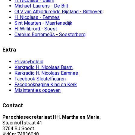
H. Nicolaas - Baarn
Michaël-Laurens - De Bilt
OLV van Altijddurende Bijstand - Bilthoven
H. Nicolaas - Eemnes
Sint Maarten - Maartensdijk
H. Willibrord - Soest
Carolus Borromeüs - Soesterberg
Extra
Privacybeleid
Kerkradio H. Nicolaas Baarn
Kerkradio H. Nicolaas Eemnes
Facebook Sleutelfiguren
Facebookpagina Kind en Kerk
Misintenties opgeven
Contact
Parochiesecretariaat HH. Martha en Maria:
Steenhoffstraat 41
3764 BJ Soest
KvK nr 74836048