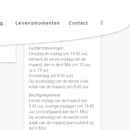
ag…
Levensmomenten
Contact
Vieringen door de week
H. Nicolaas Baarn
Eucharistievieringen:
Dinsdag en vrijdag om 19.00 uur,
behalve de eerste vrijdag van de
maand, dan is de H Mis om 10 uur
i.p.v. 19 uur
Donderdag om 8.45 uur|
Op woensdag van de eerste volle
week van de maand, om 8:45 uur.
Biechtgelegenheid
Eerste vrijdag van de maand om
9.45 uur, overige vrijdagen om 18.45
uur (voorafgaand aan de H. Mis).
Op woensdag van de eerste volle
week van de maand (aansluitend op
de H. Mis)