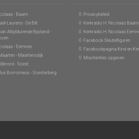
icolaas - Baarn
Privacybeleid
ël-Laurens - De Bilt
Kerkradio H. Nicolaas Baarn
an Altijddurende Bijstand -
Kerkradio H. Nicolaas Eemn
hoven
Facebook Sleutelfiguren
icolaas - Eemnes
Facebookpagina Kind en Ke
 Maarten - Maartensdijk
Misintenties opgeven
llibrord - Soest
lus Borromeüs - Soesterberg