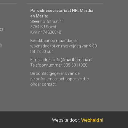
Parochiesecretariaat HH. Martha
en Maria:
Steenhoffstraat 41
3764 BJ Soest
es
KvK nr 74836048
Bereikbaar op maandag en
rk
woensdag tot en met vrijdag van 9.00
tot 12.00 uur.
E-mailadres:
info@marthamaria.nl
Telefoonnummer: 035-6011320
De contactgegevens van de
geloofsgemeenschappen vind je
onder contact!
Website door:
Webheld.nl