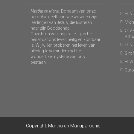
Martha en Maria
. De naam van onze
H. N
parochie geeft aan wie wij willen zijn:
Micha
leerlingen van Jezus, die luisteren
naar zijn Boodschap.
OLV v
Onze bron van inspiratie ligt in het
Bilt
besef dat ons leven heilig en kostbaar
H. N
is. Wij willen proberen het leven van
alledag te verbinden met het
Sint
wonderlijke mysterie van ons
H. Wi
bestaan.
Caro
Copyright: Martha en Mariaparochie