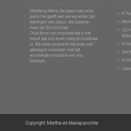
Martha en Maria
. De naam van onze
H. N
parochie geeft aan wie wij willen zijn:
Micha
leerlingen van Jezus, die luisteren
naar zijn Boodschap.
OLV v
Onze bron van inspiratie ligt in het
Bilt
besef dat ons leven heilig en kostbaar
H. N
is. Wij willen proberen het leven van
alledag te verbinden met het
Sint
wonderlijke mysterie van ons
H. Wi
bestaan.
Caro
Copyright: Martha en Mariaparochie