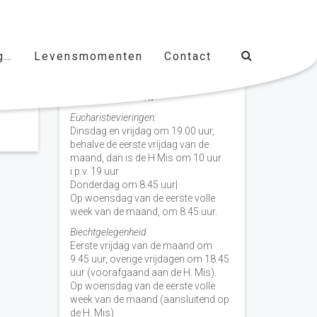
g…
Levensmomenten
Contact
Vieringen door de week
H. Nicolaas Baarn
Eucharistievieringen:
Dinsdag en vrijdag om 19.00 uur,
behalve de eerste vrijdag van de
maand, dan is de H Mis om 10 uur
i.p.v. 19 uur
Donderdag om 8.45 uur|
Op woensdag van de eerste volle
week van de maand, om 8:45 uur.
Biechtgelegenheid
Eerste vrijdag van de maand om
9.45 uur, overige vrijdagen om 18.45
uur (voorafgaand aan de H. Mis).
Op woensdag van de eerste volle
week van de maand (aansluitend op
de H. Mis)