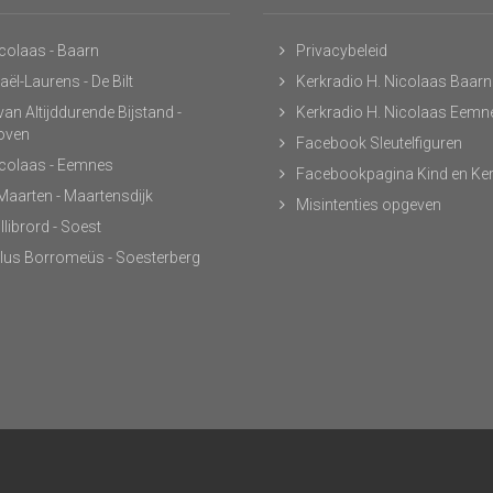
icolaas - Baarn
Privacybeleid
ël-Laurens - De Bilt
Kerkradio H. Nicolaas Baarn
an Altijddurende Bijstand -
Kerkradio H. Nicolaas Eemn
hoven
Facebook Sleutelfiguren
icolaas - Eemnes
Facebookpagina Kind en Ke
 Maarten - Maartensdijk
Misintenties opgeven
llibrord - Soest
lus Borromeüs - Soesterberg