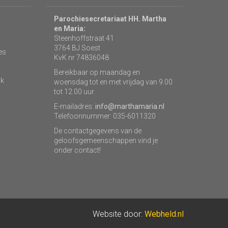
Parochiesecretariaat HH. Martha
en Maria:
Steenhoffstraat 41
3764 BJ Soest
es
KvK nr 74836048
Bereikbaar op maandag en
rk
woensdag tot en met vrijdag van 9.00
tot 12.00 uur.
E-mailadres:
info@marthamaria.nl
Telefoonnummer: 035-6011320
De contactgegevens van de
geloofsgemeenschappen vind je
onder contact!
Website door:
Webheld.nl