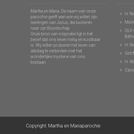
Martha en Maria
. De naam van onze
H. N
parochie geeft aan wie wij willen zijn:
Micha
leerlingen van Jezus, die luisteren
naar zijn Boodschap.
OLV v
Onze bron van inspiratie ligt in het
Bilt
besef dat ons leven heilig en kostbaar
H. N
is. Wij willen proberen het leven van
alledag te verbinden met het
Sint
wonderlijke mysterie van ons
H. Wi
bestaan.
Caro
Copyright: Martha en Mariaparochie