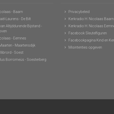
icolaas - Baarn
Privacybeleid
ël-Laurens - De Bilt
Kerkradio H. Nicolaas Baarn
an Altijddurende Bijstand -
Kerkradio H. Nicolaas Eemn
hoven
Facebook Sleutelfiguren
icolaas - Eemnes
Facebookpagina Kind en Ke
 Maarten - Maartensdijk
Misintenties opgeven
llibrord - Soest
lus Borromeüs - Soesterberg