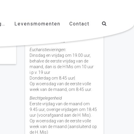
g…
Levensmomenten
Contact
Vieringen door de week
H. Nicolaas Baarn
Eucharistievieringen:
Dinsdag en vrijdag om 19.00 uur,
behalve de eerste vrijdag van de
maand, dan is de H Mis om 10 uur
i.p.v. 19 uur
Donderdag om 8.45 uur|
Op woensdag van de eerste volle
week van de maand, om 8:45 uur.
Biechtgelegenheid
Eerste vrijdag van de maand om
9.45 uur, overige vrijdagen om 18.45
uur (voorafgaand aan de H. Mis).
Op woensdag van de eerste volle
week van de maand (aansluitend op
de H. Mis)