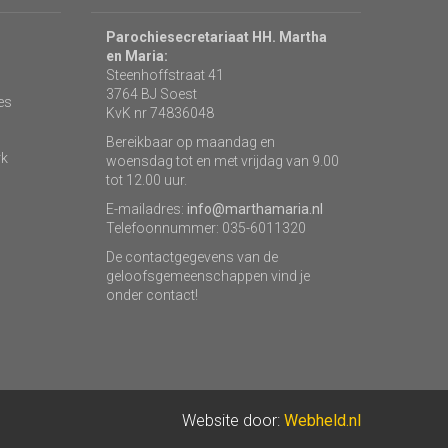
Parochiesecretariaat HH. Martha
en Maria:
Steenhoffstraat 41
3764 BJ Soest
es
KvK nr 74836048
Bereikbaar op maandag en
rk
woensdag tot en met vrijdag van 9.00
tot 12.00 uur.
E-mailadres:
info@marthamaria.nl
Telefoonnummer: 035-6011320
De contactgegevens van de
geloofsgemeenschappen vind je
onder contact!
Website door:
Webheld.nl