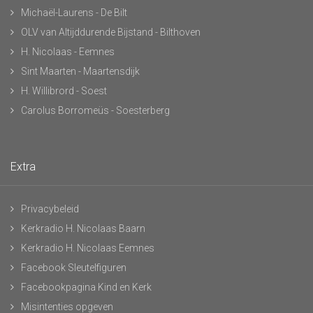
Michaël-Laurens - De Bilt
OLV van Altijddurende Bijstand - Bilthoven
H. Nicolaas - Eemnes
Sint Maarten - Maartensdijk
H. Willibrord - Soest
Carolus Borromeüs - Soesterberg
Extra
Privacybeleid
Kerkradio H. Nicolaas Baarn
Kerkradio H. Nicolaas Eemnes
Facebook Sleutelfiguren
Facebookpagina Kind en Kerk
Misintenties opgeven