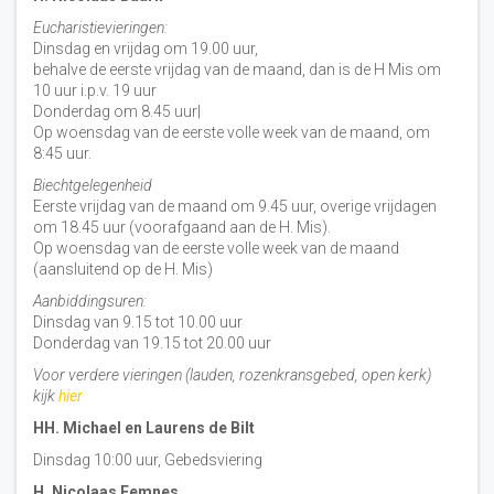
Eucharistievieringen:
Dinsdag en vrijdag om 19.00 uur,
behalve de eerste vrijdag van de maand, dan is de H Mis om
10 uur i.p.v. 19 uur
Donderdag om 8.45 uur|
Op woensdag van de eerste volle week van de maand, om
8:45 uur.
Biechtgelegenheid
Eerste vrijdag van de maand om 9.45 uur, overige vrijdagen
om 18.45 uur (voorafgaand aan de H. Mis).
Op woensdag van de eerste volle week van de maand
(aansluitend op de H. Mis)
Aanbiddingsuren:
Dinsdag van 9.15 tot 10.00 uur
Donderdag van 19.15 tot 20.00 uur
Voor verdere vieringen (lauden, rozenkransgebed, open kerk)
kijk
hier
HH. Michael en Laurens de Bilt
Dinsdag 10:00 uur, Gebedsviering
H. Nicolaas Eemnes