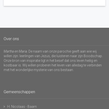
Over ons
Martha en Maria
. De naam van onze parochie geeft aan wie wij
willen zijn: leerlingen van Jezus, die luisteren naar zijn Boodschap.
Onze bron van inspiratie ligt in het besef dat ons leven heilig en
kostbaar is. Wij willen proberen het leven van alledag te verbinden
met het wonderlijke mysterie van ons bestaan.
Gemeenschappen
H. Nicolaas - Baarn