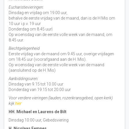
Eucharistievieringen:
Dinsdag en vrijdag om 19.00 uur,
behalve de eerste vrijdag van de maand, dan is de H Mis om
10 uur i.p.v. 19 uur
Donderdag om 8.45 uur|
Op woensdag van de eerste volle week van de maand, om
8:45 uur.
Biechtgelegenheid
Eerste vrijdag van de maand om 9.45 uur, overige vrijdagen
om 18.45 uur (voorafgaand aan de H. Mis).
Op woensdag van de eerste volle week van de maand
(aansluitend op de H. Mis)
Aanbiddingsuren:
Dinsdag van 9.15 tot 10.00 uur
Donderdag van 19.15 tot 20.00 uur
Voor verdere vieringen (lauden, rozenkransgebed, open kerk)
kijk
hier
HH. Michael en Laurens de Bilt
Dinsdag 10:00 uur, Gebedsviering
H. Nicolaas Eemnes