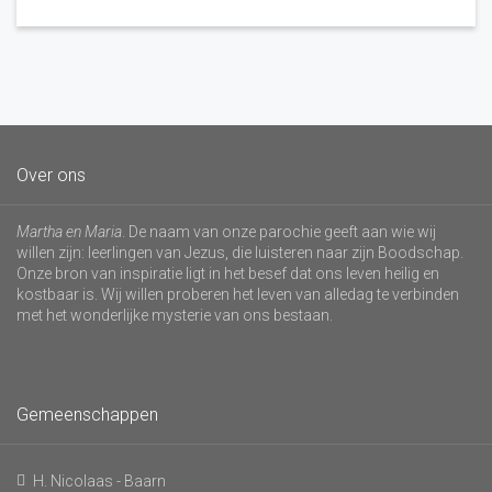
Over ons
Martha en Maria
. De naam van onze parochie geeft aan wie wij
willen zijn: leerlingen van Jezus, die luisteren naar zijn Boodschap.
Onze bron van inspiratie ligt in het besef dat ons leven heilig en
kostbaar is. Wij willen proberen het leven van alledag te verbinden
met het wonderlijke mysterie van ons bestaan.
Gemeenschappen
H. Nicolaas - Baarn