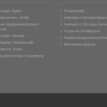
icolaas - Baarn
Privacybeleid
ël-Laurens - De Bilt
Kerkradio H. Nicolaas Baarn
an Altijddurende Bijstand -
Kerkradio H. Nicolaas Eemn
hoven
Facebook Sleutelfiguren
icolaas - Eemnes
Facebookpagina Kind en Ke
 Maarten - Maartensdijk
Misintenties opgeven
llibrord - Soest
lus Borromeüs - Soesterberg