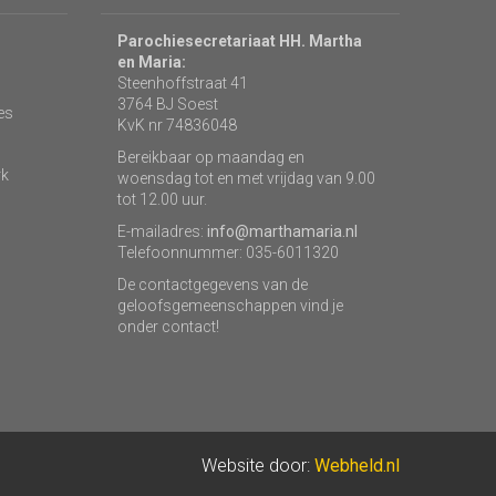
Parochiesecretariaat HH. Martha
en Maria:
Steenhoffstraat 41
3764 BJ Soest
es
KvK nr 74836048
Bereikbaar op maandag en
rk
woensdag tot en met vrijdag van 9.00
tot 12.00 uur.
E-mailadres:
info@marthamaria.nl
Telefoonnummer: 035-6011320
De contactgegevens van de
geloofsgemeenschappen vind je
onder contact!
Website door:
Webheld.nl