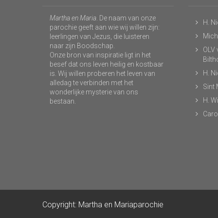
Martha en Maria
. De naam van onze
H. N
parochie geeft aan wie wij willen zijn:
Micha
leerlingen van Jezus, die luisteren
naar zijn Boodschap.
OLV v
Onze bron van inspiratie ligt in het
Bilt
besef dat ons leven heilig en kostbaar
H. N
is. Wij willen proberen het leven van
alledag te verbinden met het
Sint
wonderlijke mysterie van ons
H. Wi
bestaan.
Caro
Copyright: Martha en Mariaparochie