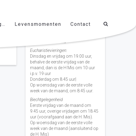
g…
Levensmomenten
Contact
Vieringen door de week
H. Nicolaas Baarn
Eucharistievieringen:
Dinsdag en vrijdag om 19.00 uur,
behalve de eerste vrijdag van de
maand, dan is de H Mis om 10 uur
i.p.v. 19 uur
Donderdag om 8.45 uur|
Op woensdag van de eerste volle
week van de maand, om 8:45 uur.
Biechtgelegenheid
Eerste vrijdag van de maand om
9.45 uur, overige vrijdagen om 18.45
uur (voorafgaand aan de H. Mis).
Op woensdag van de eerste volle
week van de maand (aansluitend op
de H. Mis)